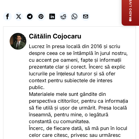
RADIO LIVE
Cătălin Cojocaru
Lucrez în presa locală din 2016 și scriu
despre ceea ce se întâmplă în jurul nostru,
cu accent pe oameni, fapte și informații
prezentate clar și corect. Încerc să explic
lucrurile pe înțelesul tuturor și să ofer
context pentru subiectele de interes
public.
Materialele mele sunt gândite din
perspectiva cititorilor, pentru ca informația
să fie utilă și ușor de urmărit. Presa locală
înseamnă, pentru mine, o legătură
constantă cu comunitatea.
Încerc, de fiecare dată, să mă pun în locul
celor care citesc, privesc sau urmăresc