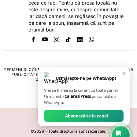
ceea ce fac. Pentru că presa locală nu
este despre mine, ci despre comunitate.
Iar dacă oamenii se regăsesc în poveștile
pe care le spun, înseamnă că sunt pe
drumul bun.
TERMENI ȘI CONDIȚII
COOKIES
POLITICA DE ANULARE & RETUR
×
PUBLICITATE ONLINE & TIPĂRITĂ
DESPRE NOI
CONTACT
Urmărește-ne pe WhatsApp!
ZIARUL ANUNȚUL CĂLĂRĂȘEAN
Vrei să fii mereu la curent cu toate știrile?
Urmarește
CalarasiPress
pe canalul de
WhatsApp.
Abonează-te la canal
©
2026
- Toate drepturile sunt rezervate.