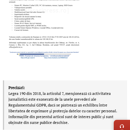
Precizări:
Legea 190 din 2018, la articolul 7, menţionează că activitatea
jurnalistică este exonerată de la unele prevederi ale
Regulamentului GDPR, dacă se păstrează un echilibru între
libertatea de exprimare şi protecţia datelor cu caracter personal.
LIVE 
Informațiile din prezentul articol sunt de interes public și sunt
obținute din surse publice deschise.