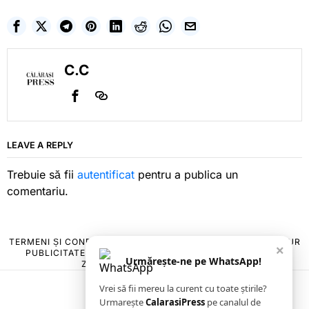
C.C
LEAVE A REPLY
Trebuie să fii
autentificat
pentru a publica un
comentariu.
TERMENI ȘI CONDIȚII
COOKIES
POLITICA DE ANULARE & RETUR
×
PUBLICITATE ONLINE & TIPĂRITĂ
DESPRE NOI
CONTACT
Urmărește-ne pe WhatsApp!
ZIARUL ANUNȚUL CĂLĂRĂȘEAN
Vrei să fii mereu la curent cu toate știrile?
Urmarește
CalarasiPress
pe canalul de