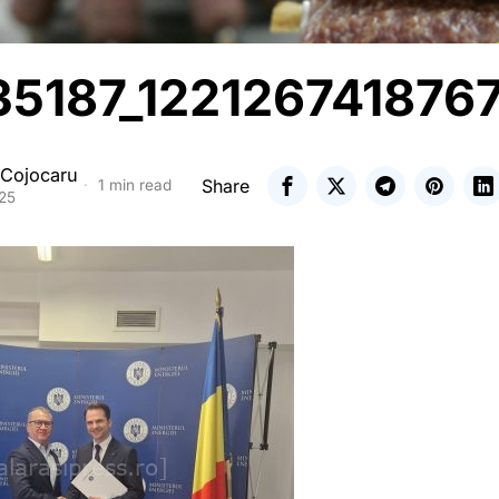
5187_122126741876
 Cojocaru
Share
1 min read
025