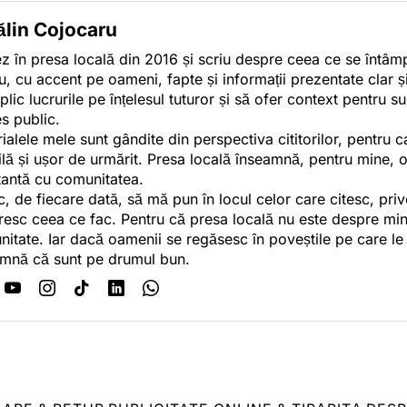
ălin Cojocaru
z în presa locală din 2016 și scriu despre ceea ce se întâmpl
u, cu accent pe oameni, fapte și informații prezentate clar ș
plic lucrurile pe înțelesul tuturor și să ofer context pentru s
es public.
ialele mele sunt gândite din perspectiva cititorilor, pentru c
tilă și ușor de urmărit. Presa locală înseamnă, pentru mine, 
antă cu comunitatea.
c, de fiecare dată, să mă pun în locul celor care citesc, pri
esc ceea ce fac. Pentru că presa locală nu este despre min
itate. Iar dacă oamenii se regăsesc în poveștile pe care le
mnă că sunt pe drumul bun.