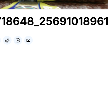
718648_2569101896