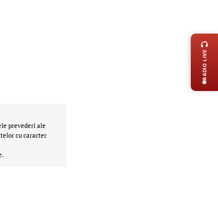
LIVE 
RADIO LIVE
ele prevederi ale
telor cu caracter
e.