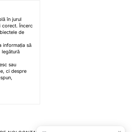
ă în jurul
i corect. Încerc
ubiectele de
a informația să
o legătură
vesc sau
e, ci despre
 spun,