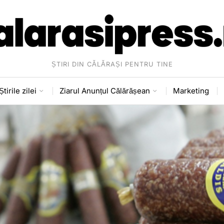
ȘTIRI DIN CĂLĂRAȘI PENTRU TINE
Știrile zilei
Ziarul Anunțul Călărășean
Marketing