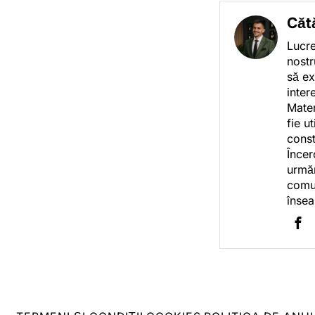
Căt
Lucre
nostr
să ex
inter
Mater
fie u
const
Încer
urmăr
comun
însea