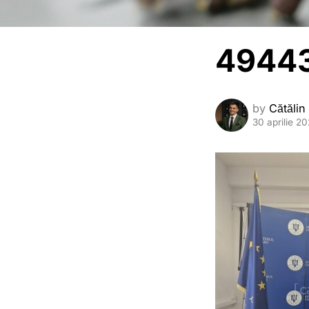
49443
by
Cătălin
30 aprilie 2