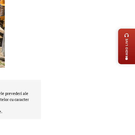
LIVE 
RADIO LIVE
ele prevederi ale
telor cu caracter
e.