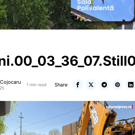
ni.00_03_36_07.Still
 Cojocaru
Share
1 min read
025