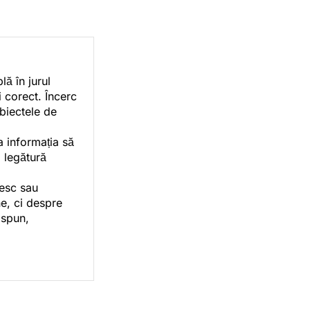
ă în jurul
i corect. Încerc
ubiectele de
a informația să
o legătură
vesc sau
e, ci despre
 spun,