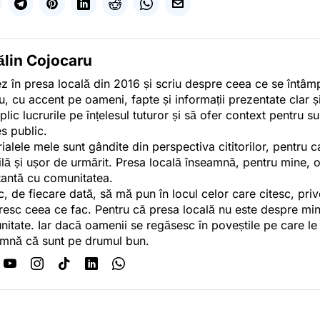
ălin Cojocaru
z în presa locală din 2016 și scriu despre ceea ce se întâmpl
u, cu accent pe oameni, fapte și informații prezentate clar ș
plic lucrurile pe înțelesul tuturor și să ofer context pentru s
es public.
ialele mele sunt gândite din perspectiva cititorilor, pentru c
tilă și ușor de urmărit. Presa locală înseamnă, pentru mine, 
antă cu comunitatea.
c, de fiecare dată, să mă pun în locul celor care citesc, pri
esc ceea ce fac. Pentru că presa locală nu este despre min
itate. Iar dacă oamenii se regăsesc în poveștile pe care le
mnă că sunt pe drumul bun.