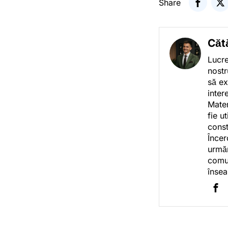
Share
Căt
Lucre
nostr
să ex
inter
Mater
fie u
const
Încer
urmăr
comun
însea