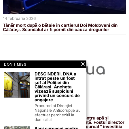
14 februarie 2026
Tânăr mort după o bătaie în cartierul Doi Moldoveni din
Călărași. Scandalul ar fi pornit din cauza drogurilor
DON'T MISS
DESCINDERI. DNA a
intrat peste un fost
șef al Poliției din
Călărași. Ancheta
vizează suspiciuni
privind un concurs de
angajare
Procurori ai Direcției
Naționale Anticorupție au
13 februarie 2026
efectuat percheziții la
Proiectul de 400 de milioane de euro pentru apă și
domiciliul
canalizare, confirmat definitiv de instanță. Fostul director
reacționează după acuzațiile că ar fi „încurcat” investiția
Bani europeni pentru