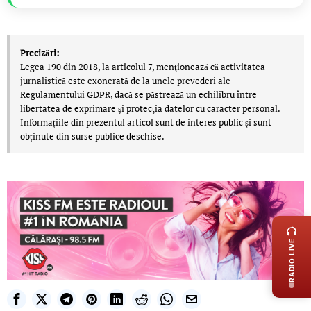
Precizări:
Legea 190 din 2018, la articolul 7, menţionează că activitatea
jurnalistică este exonerată de la unele prevederi ale
Regulamentului GDPR, dacă se păstrează un echilibru între
libertatea de exprimare şi protecţia datelor cu caracter personal.
Informațiile din prezentul articol sunt de interes public și sunt
obținute din surse publice deschise.
LIVE 
RADIO LIVE