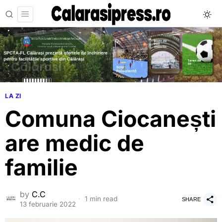
LA ZI
Comuna Ciocanești
are medic de
familie
by
C.C
1 min read
SHARE
13 februarie 2022