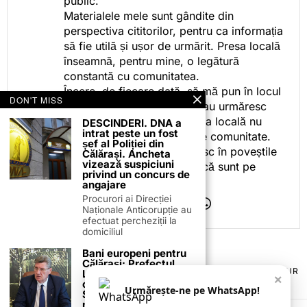
public.
Materialele mele sunt gândite din
perspectiva cititorilor, pentru ca informația
să fie utilă și ușor de urmărit. Presa locală
înseamnă, pentru mine, o legătură
constantă cu comunitatea.
Încerc, de fiecare dată, să mă pun în locul
DON'T MISS
celor care citesc, privesc sau urmăresc
ceea ce fac. Pentru că presa locală nu
DESCINDERI. DNA a
intrat peste un fost
este despre mine, ci despre comunitate.
șef al Poliției din
Iar dacă oamenii se regăsesc în poveștile
Călărași. Ancheta
vizează suspiciuni
pe care le spun, înseamnă că sunt pe
privind un concurs de
drumul bun.
angajare
Procurori ai Direcției
Naționale Anticorupție au
efectuat percheziții la
domiciliul
Bani europeni pentru
Călărași: Prefectul
TERMENI ȘI CONDIȚII
COOKIES
POLITICA DE ANULARE & RETUR
Laurențiu State anunță
×
PUBLICITATE ONLINE & TIPĂRITĂ
DESPRE NOI
CONTACT
colaborarea cu ADR
Urmărește-ne pe WhatsApp!
Sud-Muntenia pentru
ZIARUL ANUNȚUL CĂLĂRĂȘEAN
noi finanțări