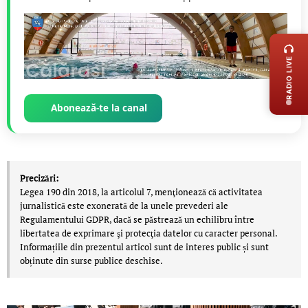
LIVE 
RADIO LIVE
Abonează-te la canal
Precizări:
Legea 190 din 2018, la articolul 7, menţionează că activitatea
jurnalistică este exonerată de la unele prevederi ale
Regulamentului GDPR, dacă se păstrează un echilibru între
libertatea de exprimare şi protecţia datelor cu caracter personal.
Informațiile din prezentul articol sunt de interes public și sunt
obținute din surse publice deschise.