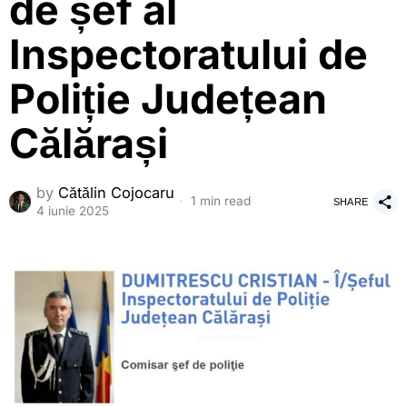
de șef al
Inspectoratului de
Poliție Județean
Călărași
by
Cătălin Cojocaru
1 min read
SHARE
4 iunie 2025