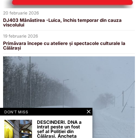
20 februarie 2026
DJ403 Mânăstirea -Luica, închis temporar din cauza
viscolului
19 februarie 2026
Primăvara începe cu ateliere și spectacole culturale la
Călărași
DON'T MISS
DESCINDERI. DNA a
intrat peste un fost
șef al Poliției din
Călărași. Ancheta