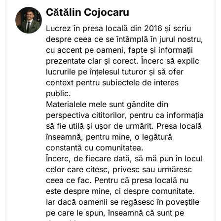
Cătălin Cojocaru
Lucrez în presa locală din 2016 și scriu
despre ceea ce se întâmplă în jurul nostru,
cu accent pe oameni, fapte și informații
prezentate clar și corect. Încerc să explic
lucrurile pe înțelesul tuturor și să ofer
context pentru subiectele de interes
public.
Materialele mele sunt gândite din
perspectiva cititorilor, pentru ca informația
să fie utilă și ușor de urmărit. Presa locală
înseamnă, pentru mine, o legătură
constantă cu comunitatea.
Încerc, de fiecare dată, să mă pun în locul
celor care citesc, privesc sau urmăresc
ceea ce fac. Pentru că presa locală nu
este despre mine, ci despre comunitate.
Iar dacă oamenii se regăsesc în poveștile
pe care le spun, înseamnă că sunt pe