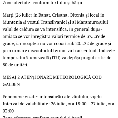
Zone afectate: conform textului și hărții
Marți (26 iulie) în Banat, Crișana, Oltenia și local în
Muntenia și vestul Transilvaniei și al Maramureșului
valul de căldură se va intensifica. În general după-
amiaza se vor înregistra valori termice de 37…39 de
grade, iar noaptea nu vor coborî sub 20…22 de grade și
prin urmare disconfortul termic va fi accentuat. Indicele
temperatură-umezeală (ITU) va depăși pragul critic de
80 de unități.
MESAJ 2 ATENȚIONARE METEOROLOGICĂ COD
GALBEN
Fenomene vizate: intensificări ale vântului, vijelii
Interval de valabilitate: 26 iulie, ora 18:00 – 27 iulie, ora
03:00
Zone afectate: conform textului și hărții