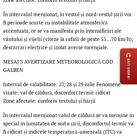
În intervalul menționat, în vestul și nord-vestul țării vor
fi perioade scurte cu instabilitate atmosferică
accentuată, ce se va manifesta prin intensificări ale
vântului și vijelii (viteze la rafală de peste 55…70 km/h),
LIVE 
descărcări electrice și izolat averse torenţiale.
RADIO LIVE
MESAJ 3 AVERTIZARE METEOROLOGICĂ COD
GALBEN
Interval de valabilitate: 27, 28 și 29 iulie Fenomene
vizate: val de căldură, disconfort termic ridicat
Zone afectate: conform textului și hărții
În intervalul menționat valul de căldură se va menține în
special în jumătatea de sud a țării, disconfortul termic va
fi ridicat și indicele temperatură-umezeală (ITU) va