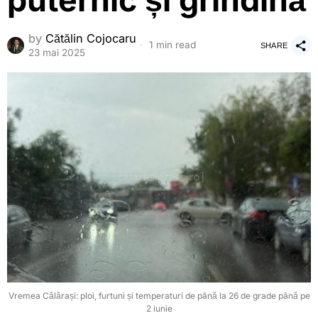
puternic și grindină
by
Cătălin Cojocaru
1 min read
SHARE
23 mai 2025
Vremea Călărași: ploi, furtuni și temperaturi de până la 26 de grade până pe
2 iunie