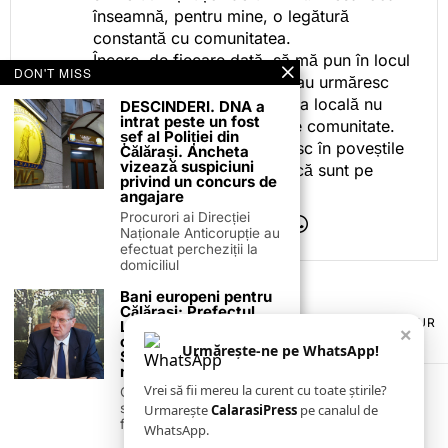
înseamnă, pentru mine, o legătură
constantă cu comunitatea.
Încerc, de fiecare dată, să mă pun în locul
DON'T MISS
celor care citesc, privesc sau urmăresc
ceea ce fac. Pentru că presa locală nu
DESCINDERI. DNA a
intrat peste un fost
este despre mine, ci despre comunitate.
șef al Poliției din
Iar dacă oamenii se regăsesc în poveștile
Călărași. Ancheta
vizează suspiciuni
pe care le spun, înseamnă că sunt pe
privind un concurs de
drumul bun.
angajare
Procurori ai Direcției
Naționale Anticorupție au
efectuat percheziții la
domiciliul
Bani europeni pentru
Călărași: Prefectul
TERMENI ȘI CONDIȚII
COOKIES
POLITICA DE ANULARE & RETUR
Laurențiu State anunță
×
PUBLICITATE ONLINE & TIPĂRITĂ
DESPRE NOI
CONTACT
colaborarea cu ADR
Urmărește-ne pe WhatsApp!
ZIARUL ANUNȚUL CĂLĂRĂȘEAN
Sud-Muntenia pentru
noi finanțări
Vrei să fii mereu la curent cu toate știrile?
Călărașul se pregătește
să intre pe harta
Urmarește
CalarasiPress
pe canalul de
finanțărilor europene, cu
WhatsApp.