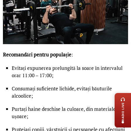
Recomandări pentru populație
:
Evitați expunerea prelungită la soare în intervalul
orar 11:00 – 17:00;
Consumați suficiente lichide, evitați băuturile
LIVE 
alcoolice;
RADIO LIVE
Purtați haine deschise la culoare, din materiale
ușoare;
Protejați copiii, vârstnicii și persoanele cu afecțiuni