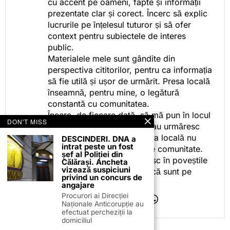
cu accent pe oameni, fapte și informații
prezentate clar și corect. Încerc să explic
lucrurile pe înțelesul tuturor și să ofer
context pentru subiectele de interes
public.
Materialele mele sunt gândite din
perspectiva cititorilor, pentru ca informația
să fie utilă și ușor de urmărit. Presa locală
înseamnă, pentru mine, o legătură
constantă cu comunitatea.
Încerc, de fiecare dată, să mă pun în locul
DON'T MISS
celor care citesc, privesc sau urmăresc
ceea ce fac. Pentru că presa locală nu
DESCINDERI. DNA a
intrat peste un fost
este despre mine, ci despre comunitate.
șef al Poliției din
Iar dacă oamenii se regăsesc în poveștile
Călărași. Ancheta
vizează suspiciuni
pe care le spun, înseamnă că sunt pe
privind un concurs de
drumul bun.
angajare
Procurori ai Direcției
Naționale Anticorupție au
efectuat percheziții la
domiciliul