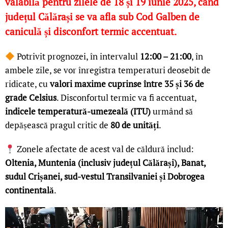
valabilă pentru zilele de 18 și 19 iunie 2025, când
județul Călărași se va afla sub Cod Galben de
caniculă și disconfort termic accentuat.
Potrivit prognozei, în intervalul
12:00 – 21:00
, în
ambele zile, se vor înregistra temperaturi deosebit de
ridicate, cu
valori maxime cuprinse între 35 și 36 de
grade Celsius
. Disconfortul termic va fi accentuat,
indicele temperatură-umezeală (ITU)
urmând să
depășească pragul critic de
80 de unități
.
Zonele afectate de acest val de căldură includ:
Oltenia, Muntenia (inclusiv județul Călărași), Banat,
sudul Crișanei, sud-vestul Transilvaniei și Dobrogea
continentală
.