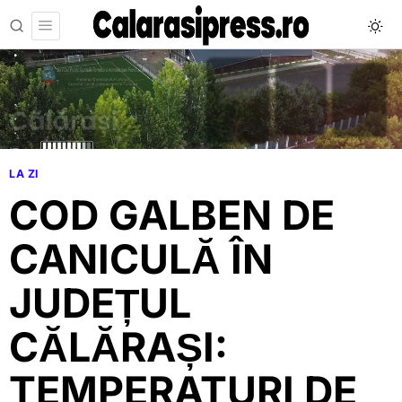
LA ZI
COD GALBEN DE
CANICULĂ ÎN
JUDEȚUL
CĂLĂRAȘI:
TEMPERATURI DE