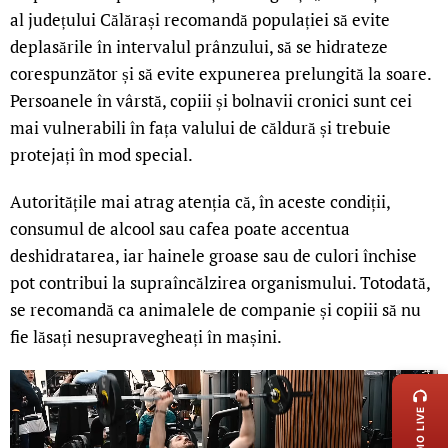
al județului Călărași recomandă populației să evite
deplasările în intervalul prânzului, să se hidrateze
corespunzător și să evite expunerea prelungită la soare.
Persoanele în vârstă, copiii și bolnavii cronici sunt cei
mai vulnerabili în fața valului de căldură și trebuie
protejați în mod special.
Autoritățile mai atrag atenția că, în aceste condiții,
consumul de alcool sau cafea poate accentua
deshidratarea, iar hainele groase sau de culori închise
pot contribui la supraîncălzirea organismului. Totodată,
se recomandă ca animalele de companie și copiii să nu
fie lăsați nesupravegheați în mașini.
LIVE 
RADIO LIVE