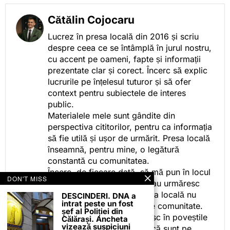
Cătălin Cojocaru
Lucrez în presa locală din 2016 și scriu
despre ceea ce se întâmplă în jurul nostru,
cu accent pe oameni, fapte și informații
prezentate clar și corect. Încerc să explic
lucrurile pe înțelesul tuturor și să ofer
context pentru subiectele de interes
public.
Materialele mele sunt gândite din
perspectiva cititorilor, pentru ca informația
să fie utilă și ușor de urmărit. Presa locală
înseamnă, pentru mine, o legătură
constantă cu comunitatea.
Încerc, de fiecare dată, să mă pun în locul
DON'T MISS
celor care citesc, privesc sau urmăresc
ceea ce fac. Pentru că presa locală nu
DESCINDERI. DNA a
intrat peste un fost
este despre mine, ci despre comunitate.
șef al Poliției din
Iar dacă oamenii se regăsesc în poveștile
Călărași. Ancheta
vizează suspiciuni
pe care le spun, înseamnă că sunt pe