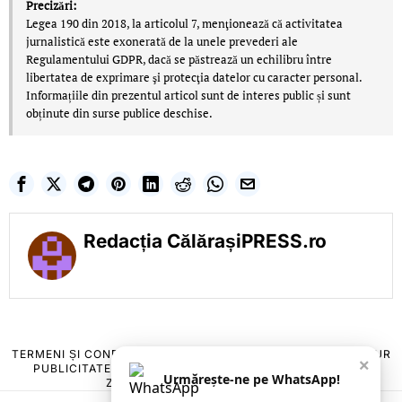
Precizări:
Legea 190 din 2018, la articolul 7, menţionează că activitatea
jurnalistică este exonerată de la unele prevederi ale
Regulamentului GDPR, dacă se păstrează un echilibru între
libertatea de exprimare şi protecţia datelor cu caracter personal.
Informațiile din prezentul articol sunt de interes public și sunt
obținute din surse publice deschise.
Redacția CălărașiPRESS.ro
TERMENI ȘI CONDIȚII
COOKIES
POLITICA DE ANULARE & RETUR
×
PUBLICITATE ONLINE & TIPĂRITĂ
DESPRE NOI
CONTACT
Urmărește-ne pe WhatsApp!
ZIARUL ANUNȚUL CĂLĂRĂȘEAN