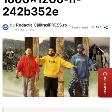
242b352e
by
Redacția CălărașiPRESS.ro
1 min read
SHARE
18 martie 2025
LIVE 
RADIO LIVE