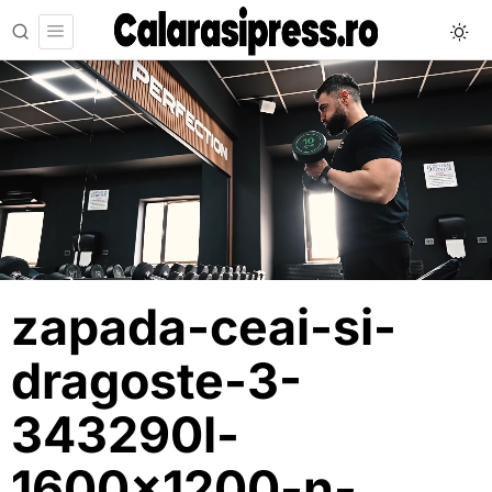
zapada-ceai-si-
dragoste-3-
343290l-
1600×1200-n-