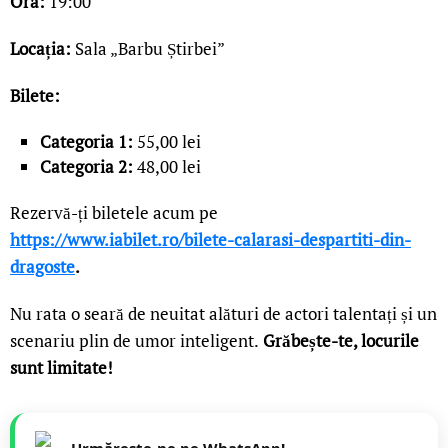
Ora:
19:00
Locația:
Sala „Barbu Știrbei”
Bilete:
Categoria 1:
55,00 lei
Categoria 2:
48,00 lei
Rezervă-ți biletele acum pe
https://www.iabilet.ro/bilete-calarasi-despartiti-din-
dragoste
.
Nu rata o seară de neuitat alături de actori talentați și un
scenariu plin de umor inteligent.
Grăbește-te, locurile
sunt limitate!