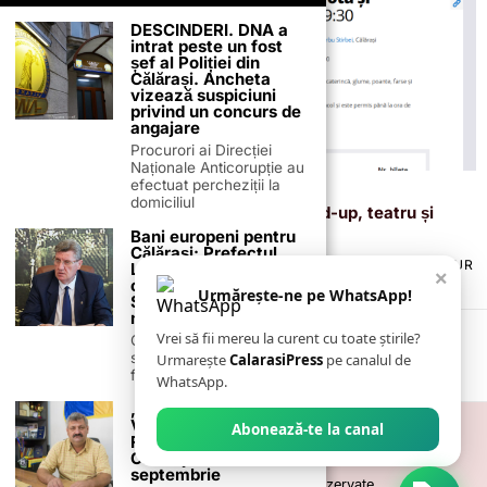
DESCINDERI. DNA a
intrat peste un fost
șef al Poliției din
Călărași. Ancheta
vizează suspiciuni
privind un concurs de
angajare
Procurori ai Direcției
Naționale Anticorupție au
efectuat percheziții la
21 ianuarie 2026
domiciliul
Trei luni de spectacole la Călărași: stand-up, teatru și
concerte de top pe scena CJCC
Bani europeni pentru
Călărași: Prefectul
TERMENI ȘI CONDIȚII
COOKIES
POLITICA DE ANULARE & RETUR
Laurențiu State anunță
×
PUBLICITATE ONLINE & TIPĂRITĂ
DESPRE NOI
CONTACT
colaborarea cu ADR
Urmărește-ne pe WhatsApp!
Sud-Muntenia pentru
ZIARUL ANUNȚUL CĂLĂRĂȘEAN
noi finanțări
Vrei să fii mereu la curent cu toate știrile?
Călărașul se pregătește
să intre pe harta
Urmarește
CalarasiPress
pe canalul de
finanțărilor europene, cu
WhatsApp.
„Zilele Comunei
Vâlcelele” – „Zilele
Abonează-te la canal
Fermierului
Călărăşean” – 9
septembrie
©
2026
- Toate drepturile sunt rezervate.