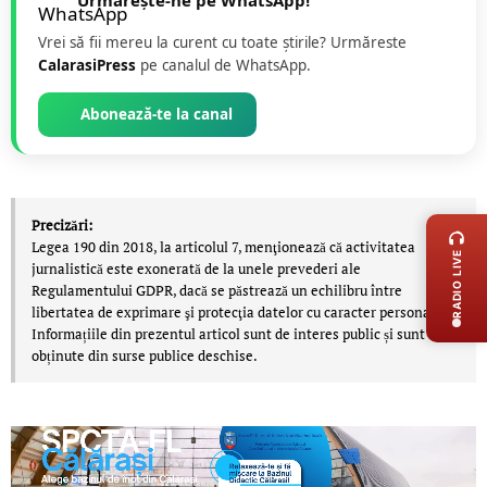
Urmărește-ne pe WhatsApp!
Vrei să fii mereu la curent cu toate știrile? Urmăreste
CalarasiPress
pe canalul de WhatsApp.
Abonează-te la canal
LIVE 
Precizări:
Legea 190 din 2018, la articolul 7, menţionează că activitatea
RADIO LIVE
jurnalistică este exonerată de la unele prevederi ale
Regulamentului GDPR, dacă se păstrează un echilibru între
libertatea de exprimare şi protecţia datelor cu caracter personal.
Informațiile din prezentul articol sunt de interes public și sunt
obținute din surse publice deschise.