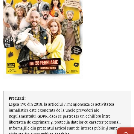
Precizări:
Legea 190 din 2018, la articolul 7, menţionează că activitatea
jurnalistică este exonerată de la unele prevederi ale
Regulamentului GDPR, dacă se păstrează un echilibru între
libertatea de exprimare şi protecţia datelor cu caracter personal.
LIVE 
Informațiile din prezentul articol sunt de interes public și sunt