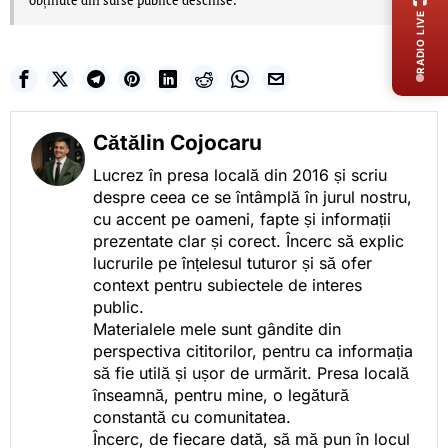
obținute din surse publice deschise.
RADIO LIVE
Cătălin Cojocaru
Lucrez în presa locală din 2016 și scriu
despre ceea ce se întâmplă în jurul nostru,
cu accent pe oameni, fapte și informații
prezentate clar și corect. Încerc să explic
lucrurile pe înțelesul tuturor și să ofer
context pentru subiectele de interes
public.
Materialele mele sunt gândite din
perspectiva cititorilor, pentru ca informația
să fie utilă și ușor de urmărit. Presa locală
înseamnă, pentru mine, o legătură
constantă cu comunitatea.
Încerc, de fiecare dată, să mă pun în locul