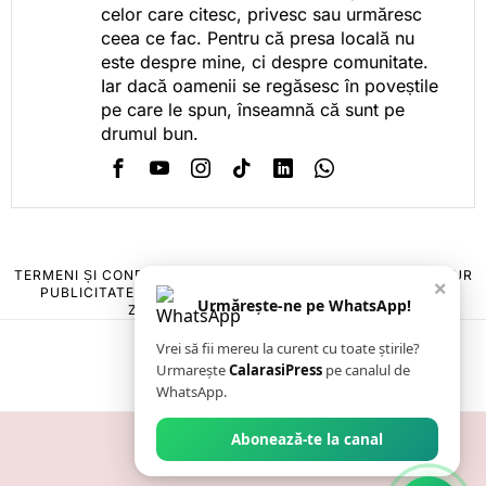
celor care citesc, privesc sau urmăresc
ceea ce fac. Pentru că presa locală nu
este despre mine, ci despre comunitate.
Iar dacă oamenii se regăsesc în poveștile
pe care le spun, înseamnă că sunt pe
drumul bun.
TERMENI ȘI CONDIȚII
COOKIES
POLITICA DE ANULARE & RETUR
×
PUBLICITATE ONLINE & TIPĂRITĂ
DESPRE NOI
CONTACT
Urmărește-ne pe WhatsApp!
ZIARUL ANUNȚUL CĂLĂRĂȘEAN
Vrei să fii mereu la curent cu toate știrile?
Urmarește
CalarasiPress
pe canalul de
WhatsApp.
Abonează-te la canal