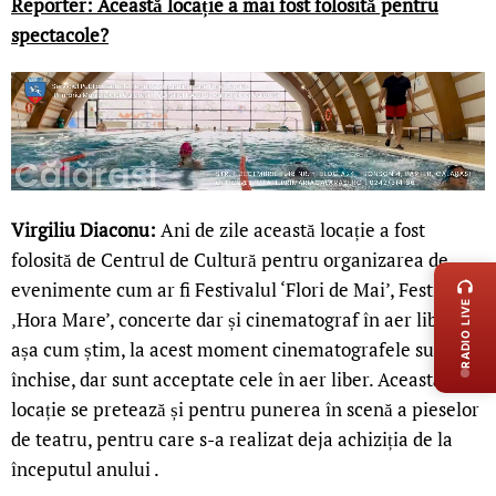
Reporter: Această locație a mai fost folosită pentru
spectacole?
Virgiliu Diaconu:
Ani de zile această locație a fost
LIVE 
folosită de Centrul de Cultură pentru organizarea de
evenimente cum ar fi Festivalul ‘Flori de Mai’, Festivalul
RADIO LIVE
‚Hora Mare’, concerte dar și cinematograf în aer liber! Și
așa cum știm, la acest moment cinematografele sunt
închise, dar sunt acceptate cele în aer liber. Această
locație se pretează și pentru punerea în scenă a pieselor
de teatru, pentru care s-a realizat deja achiziția de la
începutul anului .