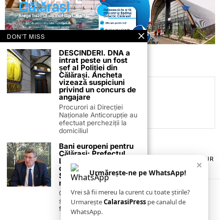
DON'T MISS
DESCINDERI. DNA a
intrat peste un fost
șef al Poliției din
Călărași. Ancheta
vizează suspiciuni
privind un concurs de
C.C
angajare
Procurori ai Direcției
Naționale Anticorupție au
efectuat percheziții la
domiciliul
Bani europeni pentru
Călărași: Prefectul
TERMENI ȘI CONDIȚII
COOKIES
POLITICA DE ANULARE & RETUR
Laurențiu State anunță
×
PUBLICITATE ONLINE & TIPĂRITĂ
DESPRE NOI
CONTACT
colaborarea cu ADR
Urmărește-ne pe WhatsApp!
ZIARUL ANUNȚUL CĂLĂRĂȘEAN
Sud-Muntenia pentru
noi finanțări
Vrei să fii mereu la curent cu toate știrile?
Călărașul se pregătește
să intre pe harta
Urmarește
CalarasiPress
pe canalul de
finanțărilor europene, cu
WhatsApp.