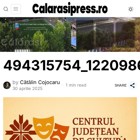
494315754_122098
by
Cătălin Cojocaru
1 min read
SHARE
30 aprilie 2025