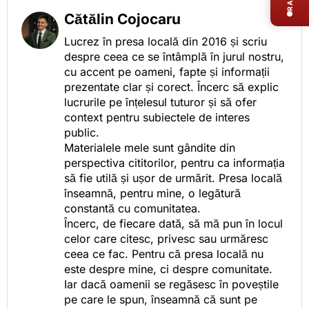
Cătălin Cojocaru
Lucrez în presa locală din 2016 și scriu
despre ceea ce se întâmplă în jurul nostru,
cu accent pe oameni, fapte și informații
prezentate clar și corect. Încerc să explic
lucrurile pe înțelesul tuturor și să ofer
context pentru subiectele de interes
public.
Materialele mele sunt gândite din
perspectiva cititorilor, pentru ca informația
să fie utilă și ușor de urmărit. Presa locală
înseamnă, pentru mine, o legătură
constantă cu comunitatea.
Încerc, de fiecare dată, să mă pun în locul
celor care citesc, privesc sau urmăresc
ceea ce fac. Pentru că presa locală nu
este despre mine, ci despre comunitate.
Iar dacă oamenii se regăsesc în poveștile
pe care le spun, înseamnă că sunt pe