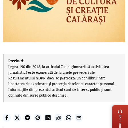
Precizări:
Legea 190 din 2018, la articolul 7, menţionează că activitatea
jurnalistică este exonerată de la unele prevederi ale
Regulamentului GDPR, dacă se păstrează un echilibru între
libertatea de exprimare şi protecţia datelor cu caracter personal.
Informațiile din prezentul articol sunt de interes public și sunt
obținute din surse publice deschise.
LIVE 
RADIO LIVE