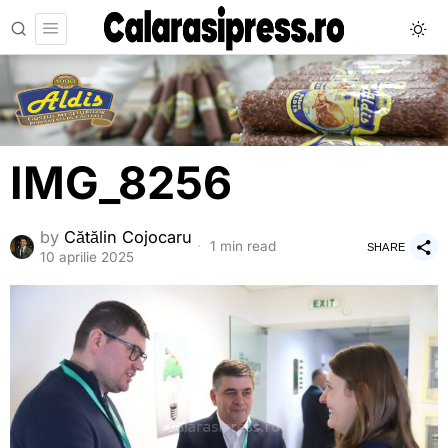
IMG_8256
by
Cătălin Cojocaru
1 min read
SHARE
10 aprilie 2025