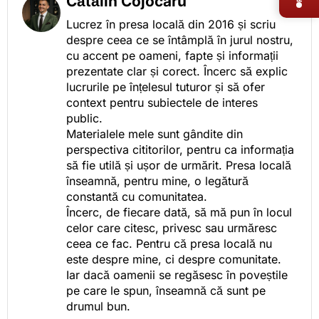
Cătălin Cojocaru
Lucrez în presa locală din 2016 și scriu
despre ceea ce se întâmplă în jurul nostru,
cu accent pe oameni, fapte și informații
prezentate clar și corect. Încerc să explic
lucrurile pe înțelesul tuturor și să ofer
context pentru subiectele de interes
public.
Materialele mele sunt gândite din
perspectiva cititorilor, pentru ca informația
să fie utilă și ușor de urmărit. Presa locală
înseamnă, pentru mine, o legătură
constantă cu comunitatea.
Încerc, de fiecare dată, să mă pun în locul
celor care citesc, privesc sau urmăresc
ceea ce fac. Pentru că presa locală nu
este despre mine, ci despre comunitate.
Iar dacă oamenii se regăsesc în poveștile
pe care le spun, înseamnă că sunt pe
drumul bun.