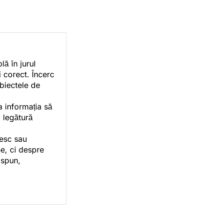
ă în jurul
i corect. Încerc
ubiectele de
a informația să
o legătură
vesc sau
e, ci despre
 spun,