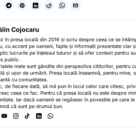
ălin Cojocaru
z în presa locală din 2016 și scriu despre ceea ce se întâmpl
u, cu accent pe oameni, fapte și informații prezentate clar ș
plic lucrurile pe înțelesul tuturor și să ofer context pentru s
es public.
ialele mele sunt gândite din perspectiva cititorilor, pentru c
tilă și ușor de urmărit. Presa locală înseamnă, pentru mine, 
antă cu comunitatea.
c, de fiecare dată, să mă pun în locul celor care citesc, pri
esc ceea ce fac. Pentru că presa locală nu este despre min
itate. Iar dacă oamenii se regăsesc în poveștile pe care le
mnă că sunt pe drumul bun.