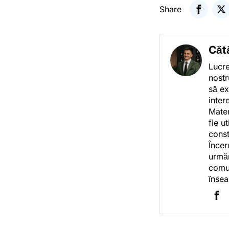
Share
Căt
Lucre
nostr
să ex
inter
Mater
fie u
const
Încer
urmăr
comun
însea