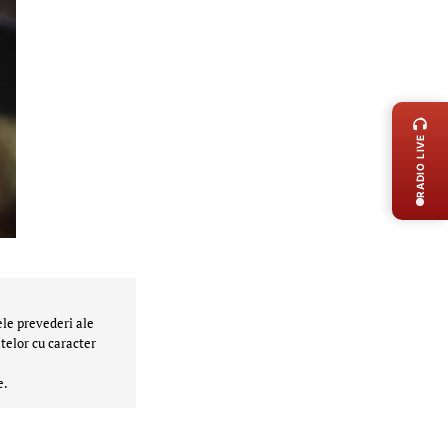
LIVE 
RADIO LIVE
ele prevederi ale
telor cu caracter
e.