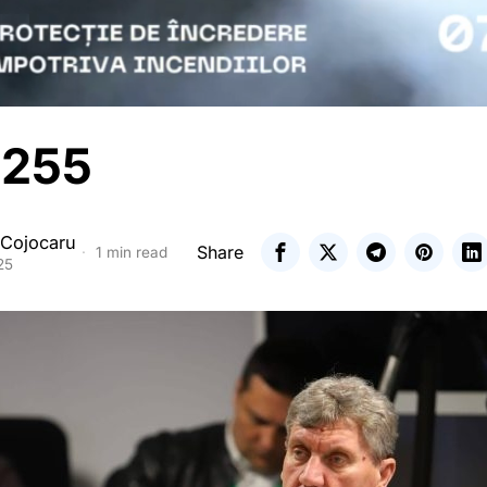
8255
 Cojocaru
Share
1 min read
25