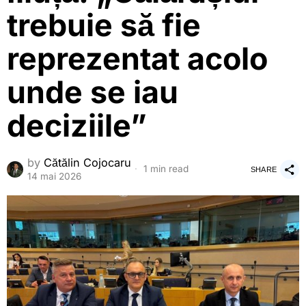
trebuie să fie
reprezentat acolo
unde se iau
deciziile”
by
Cătălin Cojocaru
1 min read
SHARE
14 mai 2026