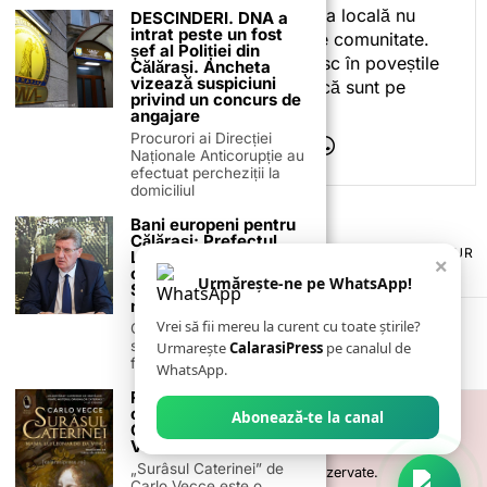
ceea ce fac. Pentru că presa locală nu
DESCINDERI. DNA a
intrat peste un fost
este despre mine, ci despre comunitate.
șef al Poliției din
Iar dacă oamenii se regăsesc în poveștile
Călărași. Ancheta
vizează suspiciuni
pe care le spun, înseamnă că sunt pe
privind un concurs de
drumul bun.
angajare
Procurori ai Direcției
Naționale Anticorupție au
efectuat percheziții la
domiciliul
Bani europeni pentru
Călărași: Prefectul
TERMENI ȘI CONDIȚII
COOKIES
POLITICA DE ANULARE & RETUR
Laurențiu State anunță
×
PUBLICITATE ONLINE & TIPĂRITĂ
DESPRE NOI
CONTACT
colaborarea cu ADR
Urmărește-ne pe WhatsApp!
Sud-Muntenia pentru
ZIARUL ANUNȚUL CĂLĂRĂȘEAN
noi finanțări
Vrei să fii mereu la curent cu toate știrile?
Călărașul se pregătește
să intre pe harta
Urmarește
CalarasiPress
pe canalul de
finanțărilor europene, cu
WhatsApp.
Recomandare de
carte – „Surâsul
Abonează-te la canal
Caterinei” de Carlo
Vecce
„Surâsul Caterinei” de
©
2026
- Toate drepturile sunt rezervate.
Carlo Vecce este o