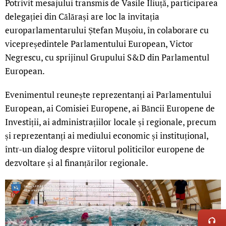
Potrivit mesajului transmis de Vasile Iliuță, participarea
delegației din Călărași are loc la invitația
europarlamentarului Ștefan Mușoiu, în colaborare cu
vicepreședintele Parlamentului European, Victor
Negrescu, cu sprijinul Grupului S&D din Parlamentul
European.
Evenimentul reunește reprezentanți ai Parlamentului
European, ai Comisiei Europene, ai Băncii Europene de
Investiții, ai administrațiilor locale și regionale, precum
și reprezentanți ai mediului economic și instituțional,
într-un dialog despre viitorul politicilor europene de
dezvoltare și al finanțărilor regionale.
LIVE 