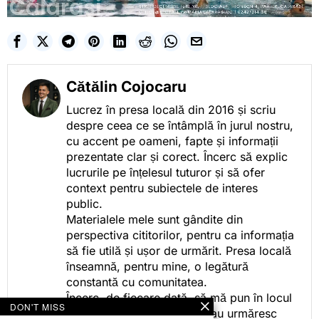
Cătălin Cojocaru
Lucrez în presa locală din 2016 și scriu
despre ceea ce se întâmplă în jurul nostru,
cu accent pe oameni, fapte și informații
prezentate clar și corect. Încerc să explic
lucrurile pe înțelesul tuturor și să ofer
context pentru subiectele de interes
public.
Materialele mele sunt gândite din
perspectiva cititorilor, pentru ca informația
să fie utilă și ușor de urmărit. Presa locală
înseamnă, pentru mine, o legătură
constantă cu comunitatea.
Încerc, de fiecare dată, să mă pun în locul
DON'T MISS
celor care citesc, privesc sau urmăresc