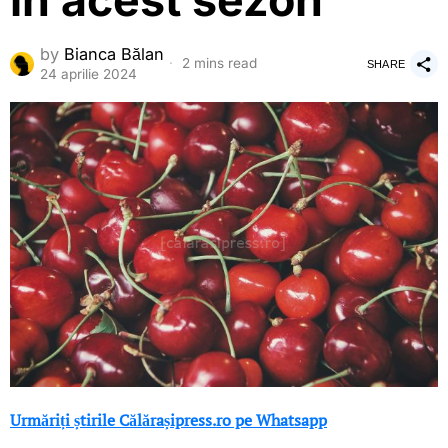
în acest sezon
by
Bianca Bălan
2 mins read
SHARE
24 aprilie 2024
Urmăriți știrile Călărașipress.ro pe Whatsapp