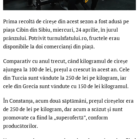
Prima recoltă de cireșe din acest sezon a fost adusă pe
piața Cibin din Sibiu, miercuri, 24 aprilie, în jurul
prânzului. Potrivit turnulsfatului.ro, fructele erau
disponibile la doi comercianți din piață.
Comparativ cu anul trecut, când kilogramul de cireșe
ajungea la 100 de lei, prețul a crescut în acest an. Cele
din Turcia sunt vândute la 250 de lei pe kilogram, iar
cele din Grecia sunt văndute cu 150 de lei kilogramul.
În Constanța, acum două săptămâni, prețul cireșelor era
de 250 de lei pe kilogram, dar acum a scăzut și sunt
promovate ca fiind la „superofertă”, conform
producătorilor.