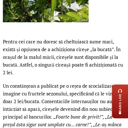
Pentru cei care nu doresc să cheltuiască sume mari,
există și opțiunea de a achiziționa cireșe „la bucată”. În
orașul de la malul mării, cireșele sunt disponibile și la
bucată. Astfel, o singură cireașă poate fi achiziționată cu
2 lei.
LIVE 
Un constănțean a publicat pe o rețea de scocializare o
imagine cu fructele sezonului, specificând că le vinde cu
RADIO LIVE
doar 2 lei/bucata. Comentariile internauților nu au
întărziat să apară, cireșele devenind din nou subiectul
principal al bancurilor.
„Foarte bune de privit!”, „La
prețul ăsta sigur sunt umplute cu… carne!”, „Le-aș mânca