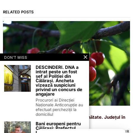
RELATED POSTS
DON'T MISS
DESCINDERI. DNA a
intrat peste un fost
șef al Poliției din
Călărași. Ancheta
vizează suspiciuni
privind un concurs de
angajare
Procurori ai Direcției
Naționale Anticorupție au
efectuat percheziții la
19 iunie 2024
domiciliul
Zilierii români plătiți mai bine ca în străinătate. Județul în
care se câștigă 100 de euro pe zi
Bani europeni pentru
Călărași: Prefectul
TERMENI ȘI CONDIȚII
COOKIES
POLITICA DE ANULARE & RETUR
Laurențiu State anunță