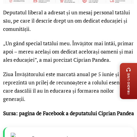
Deputatul liberal a adresat și un mesaj personal tatălui
său, pe care îl descrie drept un om dedicat educației și
comunității.
„Un gând special tatălui meu. Învățător mai întâi, primar
apoi – mereu același om dedicat acelorași oameni și mai
LIVE 
ales educației”, a mai precizat Ciprian Pandea.
Ziua Învățătorului este marcată anual pe 5 iunie și
RADIO LIVE
reprezintă un prilej de recunoaștere a rolului esențial pe
care dascălii îl au în educarea și formarea noilor
generații.
Sursa: pagina de Facebook a deputatului Ciprian Pandea