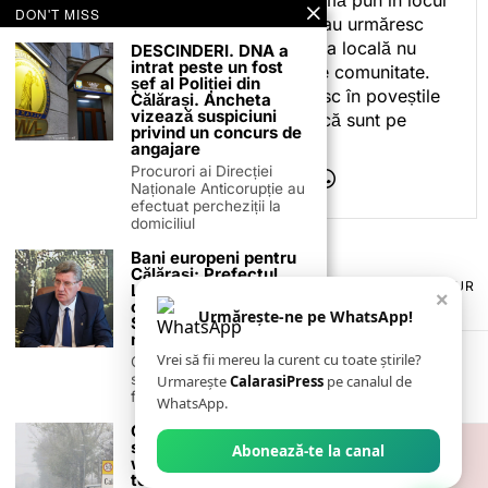
Încerc, de fiecare dată, să mă pun în locul
DON'T MISS
celor care citesc, privesc sau urmăresc
ceea ce fac. Pentru că presa locală nu
DESCINDERI. DNA a
intrat peste un fost
este despre mine, ci despre comunitate.
șef al Poliției din
Iar dacă oamenii se regăsesc în poveștile
Călărași. Ancheta
vizează suspiciuni
pe care le spun, înseamnă că sunt pe
privind un concurs de
drumul bun.
angajare
Procurori ai Direcției
Naționale Anticorupție au
efectuat percheziții la
domiciliul
Bani europeni pentru
Călărași: Prefectul
TERMENI ȘI CONDIȚII
COOKIES
POLITICA DE ANULARE & RETUR
Laurențiu State anunță
×
PUBLICITATE ONLINE & TIPĂRITĂ
DESPRE NOI
CONTACT
colaborarea cu ADR
Urmărește-ne pe WhatsApp!
Sud-Muntenia pentru
ZIARUL ANUNȚUL CĂLĂRĂȘEAN
noi finanțări
Vrei să fii mereu la curent cu toate știrile?
Călărașul se pregătește
să intre pe harta
Urmarește
CalarasiPress
pe canalul de
finanțărilor europene, cu
WhatsApp.
Călărași: Vremea se
strică în acest
Abonează-te la canal
weekend. Averse
torențiale, descărcări