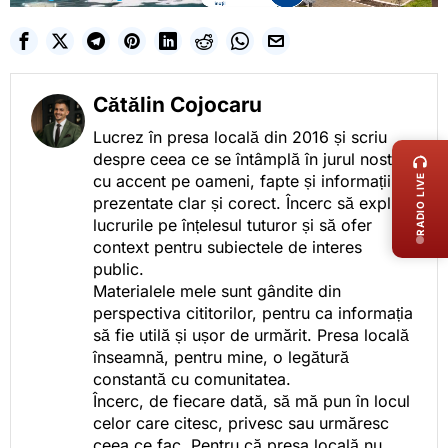
Cătălin Cojocaru
LIVE 
Lucrez în presa locală din 2016 și scriu
despre ceea ce se întâmplă în jurul nostru,
cu accent pe oameni, fapte și informații
RADIO LIVE
prezentate clar și corect. Încerc să explic
lucrurile pe înțelesul tuturor și să ofer
context pentru subiectele de interes
public.
Materialele mele sunt gândite din
perspectiva cititorilor, pentru ca informația
să fie utilă și ușor de urmărit. Presa locală
înseamnă, pentru mine, o legătură
constantă cu comunitatea.
Încerc, de fiecare dată, să mă pun în locul
celor care citesc, privesc sau urmăresc
ceea ce fac. Pentru că presa locală nu