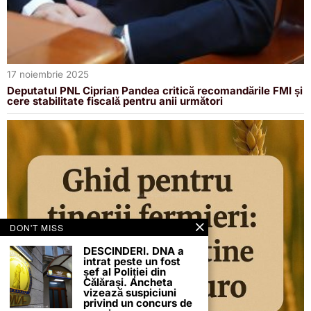
17 noiembrie 2025
Deputatul PNL Ciprian Pandea critică recomandările FMI și
cere stabilitate fiscală pentru anii următori
DON'T MISS
DESCINDERI. DNA a
intrat peste un fost
șef al Poliției din
Călărași. Ancheta
vizează suspiciuni
privind un concurs de