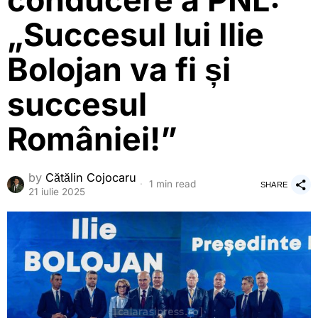
conducere a PNL:
„Succesul lui Ilie
Bolojan va fi și
succesul
României!”
by
Cătălin Cojocaru
1 min read
SHARE
21 iulie 2025