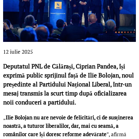
12 iulie 2025
Deputatul PNL de Călărași, Ciprian Pandea, își
exprimă public sprijinul față de Ilie Bolojan, noul
președinte al Partidului Național Liberal, într-un
mesaj transmis la scurt timp după oficializarea
noii conduceri a partidului.
„
Ilie Bolojan nu are nevoie de felicitări, ci de susținerea
noastră, a tuturor liberalilor, dar, mai cu seamă, a
românilor care își doresc reforme adevărate
”, afirmă