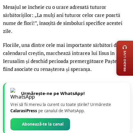
Mesajul se încheie cu o urare adresată tuturor
sărbătoriților: „La mulți ani tuturor celor care poartă
nume de flori!”, însoțită de simboluri specifice acestei
zile.
LIVE 
Floriile, una dintre cele mai importante sărbători din
calendarul creștin, marchează intrarea lui Iisus în
RADIO LIVE
Ierusalim și deschid perioada premergătoare Paștelui,
fiind asociate cu renașterea și speranța.
Urmărește-ne pe WhatsApp!
Vrei să fii mereu la curent cu toate știrile? Urmăreste
CalarasiPress
pe canalul de WhatsApp.
Abonează-te la canal