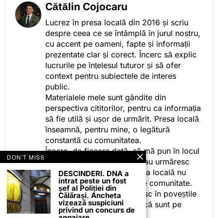
Cătălin Cojocaru
Lucrez în presa locală din 2016 și scriu
despre ceea ce se întâmplă în jurul nostru,
cu accent pe oameni, fapte și informații
prezentate clar și corect. Încerc să explic
lucrurile pe înțelesul tuturor și să ofer
context pentru subiectele de interes
public.
Materialele mele sunt gândite din
perspectiva cititorilor, pentru ca informația
să fie utilă și ușor de urmărit. Presa locală
înseamnă, pentru mine, o legătură
constantă cu comunitatea.
Încerc, de fiecare dată, să mă pun în locul
DON'T MISS
celor care citesc, privesc sau urmăresc
ceea ce fac. Pentru că presa locală nu
DESCINDERI. DNA a
intrat peste un fost
este despre mine, ci despre comunitate.
șef al Poliției din
Iar dacă oamenii se regăsesc în poveștile
Călărași. Ancheta
vizează suspiciuni
pe care le spun, înseamnă că sunt pe
privind un concurs de
drumul bun.
angajare