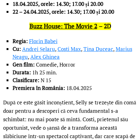
18.04.2025, orele: 14.30; 17.00 și 20.00
22 – 24.04.2025, orele: 14.30; 17.00 și 20.00
Buzz House: The Movie 2
–
2
D
Regia:
Florin Babei
Cu:
Andrei Șelaru
,
Costi Max
,
Tina Duceac
,
Marius
Neagu
,
Alex Ghinea
Gen film:
Comedie, Horror
Durata:
1h 25 min.
Clasificare
:
N 15
Premiera în România:
18.04.2025
După ce este găsit inconștient, Selly se trezește din comă
doar pentru a descoperi că ceva fundamental s-a
schimbat: nu mai poate să mintă. Costi, prietenul său
oportunist, vede o șansă de a transforma această
slăbiciune într-un spectacol captivant, dar care scapă de