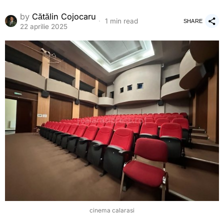
by
Cătălin Cojocaru
1 min read
SHARE
22 aprilie 2025
cinema calarasi