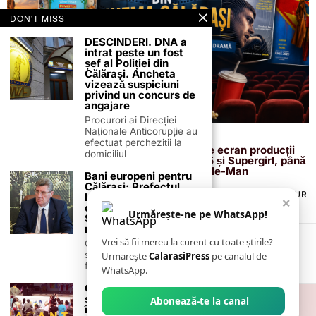
DON'T MISS
DESCINDERI. DNA a
intrat peste un fost
șef al Poliției din
Călărași. Ancheta
vizează suspiciuni
privind un concurs de
angajare
Procurori ai Direcției
Naționale Anticorupție au
7 iunie 2026
efectuat percheziții la
Cinema 3D/2D Călărași aduce pe marele ecran producții
domiciliul
pentru toate gusturile. De la Toy Story 5 și Supergirl, până
la thrillerul românesc Fjord și noul film He-Man
Bani europeni pentru
Călărași: Prefectul
TERMENI ȘI CONDIȚII
COOKIES
POLITICA DE ANULARE & RETUR
Laurențiu State anunță
×
PUBLICITATE ONLINE & TIPĂRITĂ
DESPRE NOI
CONTACT
colaborarea cu ADR
Urmărește-ne pe WhatsApp!
Sud-Muntenia pentru
ZIARUL ANUNȚUL CĂLĂRĂȘEAN
noi finanțări
Vrei să fii mereu la curent cu toate știrile?
Călărașul se pregătește
să intre pe harta
Urmarește
CalarasiPress
pe canalul de
finanțărilor europene, cu
WhatsApp.
CJCC invită copiii să-
și petreacă vacanța
Abonează-te la canal
într-o atmosferă de