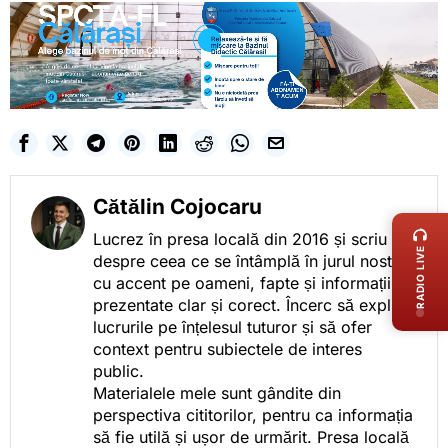
LIVE 
Cătălin Cojocaru
Lucrez în presa locală din 2016 și scriu
RADIO LIVE
despre ceea ce se întâmplă în jurul nostru,
cu accent pe oameni, fapte și informații
prezentate clar și corect. Încerc să explic
lucrurile pe înțelesul tuturor și să ofer
context pentru subiectele de interes
public.
Materialele mele sunt gândite din
perspectiva cititorilor, pentru ca informația
să fie utilă și ușor de urmărit. Presa locală