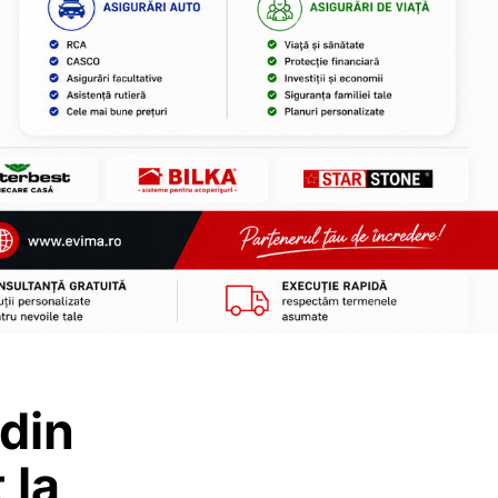
 din
 la