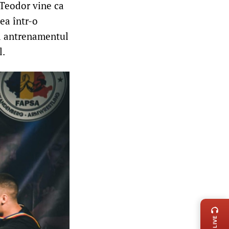
 Teodor vine ca
ea într-o
și antrenamentul
l.
LIVE 