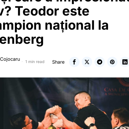
v? Teodor este
mpion național la
enberg
 Cojocaru
Share
1 min read