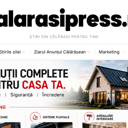
ȘTIRI DIN CĂLĂRAȘI PENTRU TINE
Știrile zilei
Ziarul Anunțul Călărășean
Marketing