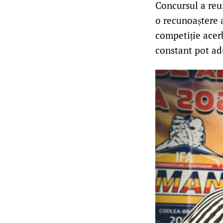
Concursul a reun
o recunoaștere a
competiție acer
constant pot adu