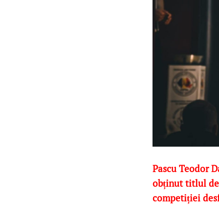
Pascu Teodor Dan
obținut titlul d
competiției desf