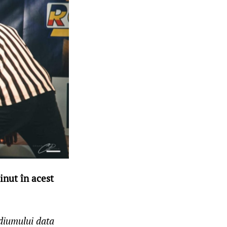
inut în acest
odiumului data