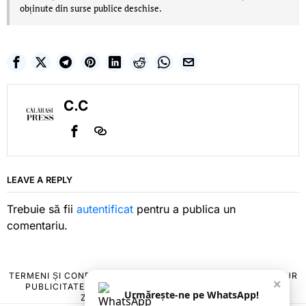
obținute din surse publice deschise.
C.C
LEAVE A REPLY
Trebuie să fii
autentificat
pentru a publica un
comentariu.
TERMENI ȘI CONDIȚII
COOKIES
POLITICA DE ANULARE & RETUR
×
PUBLICITATE ONLINE & TIPĂRITĂ
DESPRE NOI
CONTACT
Urmărește-ne pe WhatsApp!
ZIARUL ANUNȚUL CĂLĂRĂȘEAN