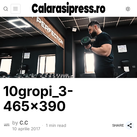
10gropi_3-
465×390
by
C.C
1 min read
SHARE
10 aprilie 2017