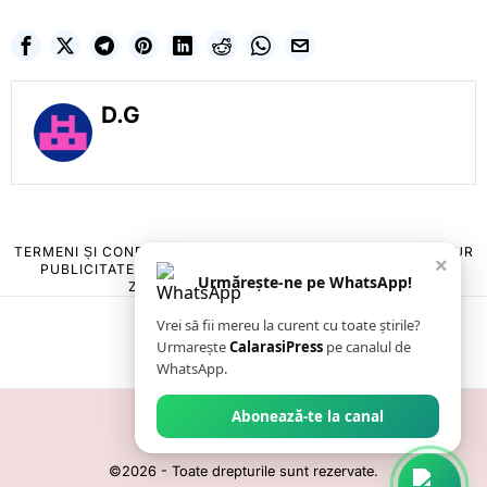
D.G
TERMENI ȘI CONDIȚII
COOKIES
POLITICA DE ANULARE & RETUR
×
PUBLICITATE ONLINE & TIPĂRITĂ
DESPRE NOI
CONTACT
Urmărește-ne pe WhatsApp!
ZIARUL ANUNȚUL CĂLĂRĂȘEAN
Vrei să fii mereu la curent cu toate știrile?
Urmarește
CalarasiPress
pe canalul de
WhatsApp.
Abonează-te la canal
©
2026
- Toate drepturile sunt rezervate.