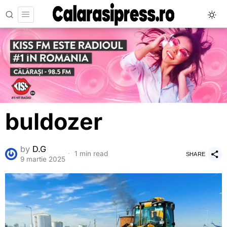
buldozer
by
D.G
1 min read
SHARE
9 martie 2025