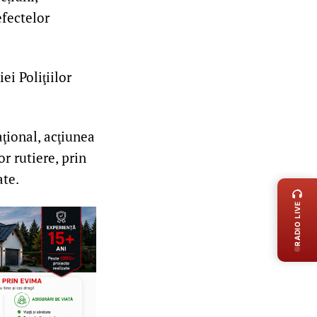
efectelor
ei Poliţiilor
aţional, acţiunea
r rutiere, prin
LIVE 
ate.
RADIO LIVE