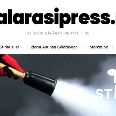
ȘTIRI DIN CĂLĂRAȘI PENTRU TINE
Știrile zilei
Ziarul Anunțul Călărășean
Marketing