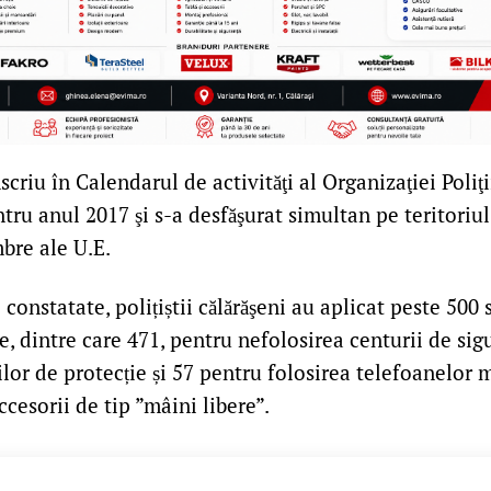
înscriu în Calendarul de activităţi al Organizaţiei Poli
entru anul 2017 şi s-a desfăşurat simultan pe teritoriul
bre ale U.E.
 constatate, polițiștii călărăşeni au aplicat peste 500 
, dintre care 471, pentru nefolosirea centurii de sig
ilor de protecție și 57 pentru folosirea telefoanelor m
ccesorii de tip ”mâini libere”.