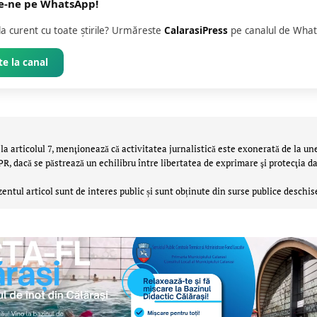
e-ne pe WhatsApp!
 la curent cu toate știrile? Urmăreste
CalarasiPress
pe canalul de What
e la canal
la articolul 7, menţionează că activitatea jurnalistică este exonerată de la un
 dacă se păstrează un echilibru între libertatea de exprimare şi protecţia da
zentul articol sunt de interes public și sunt obținute din surse publice deschis