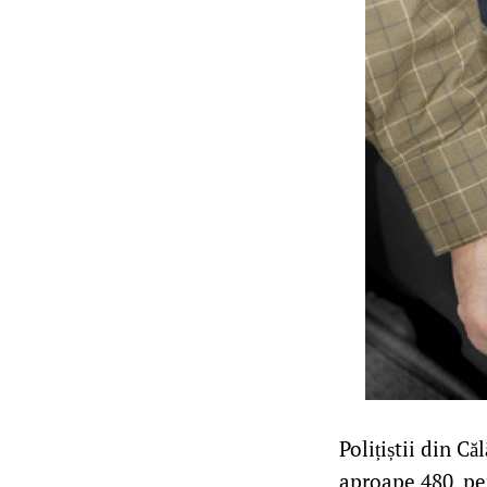
Polițiștii din C
aproape 480, pen