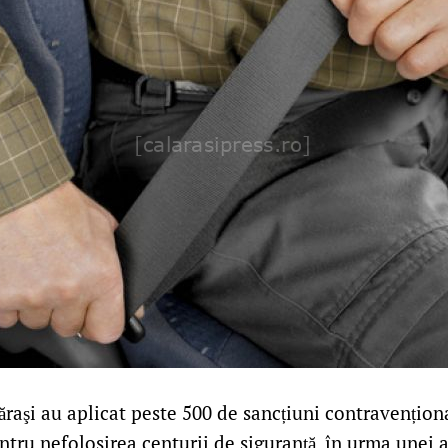
ălăraşi au aplicat peste 500 de sancțiuni contravențion
tru nefolosirea centurii de siguranţă, în urma unei a