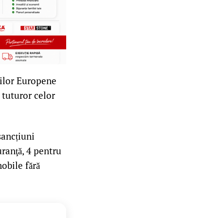
ţiilor Europene
 tuturor celor
sancțiuni
uranţă, 4 pentru
obile fără