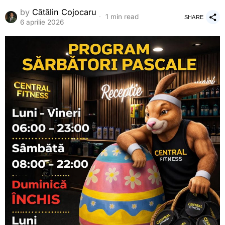
by
Cătălin Cojocaru
1 min read
SHARE
6 aprilie 2026