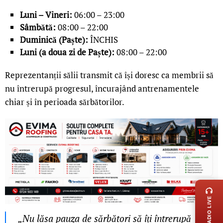
Luni – Vineri:
06:00 – 23:00
Sâmbătă:
08:00 – 22:00
Duminică (Paște):
ÎNCHIS
Luni (a doua zi de Paște):
08:00 – 22:00
Reprezentanții sălii transmit că își doresc ca membrii să
nu întrerupă progresul, încurajând antrenamentele
chiar și în perioada sărbătorilor.
LIVE 
RADIO LIVE
„Nu lăsa pauza de sărbători să îți întrerupă