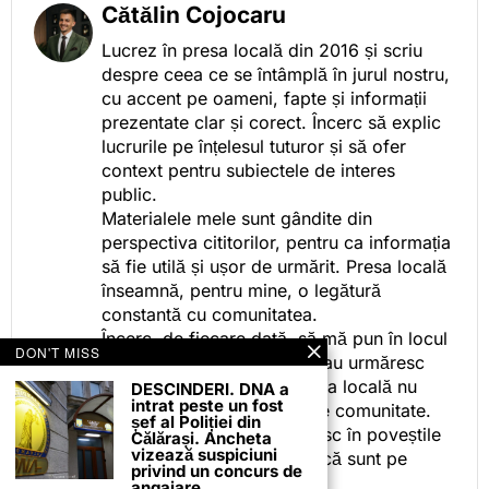
Cătălin Cojocaru
Lucrez în presa locală din 2016 și scriu
despre ceea ce se întâmplă în jurul nostru,
cu accent pe oameni, fapte și informații
prezentate clar și corect. Încerc să explic
lucrurile pe înțelesul tuturor și să ofer
context pentru subiectele de interes
public.
Materialele mele sunt gândite din
perspectiva cititorilor, pentru ca informația
să fie utilă și ușor de urmărit. Presa locală
înseamnă, pentru mine, o legătură
constantă cu comunitatea.
Încerc, de fiecare dată, să mă pun în locul
DON'T MISS
celor care citesc, privesc sau urmăresc
ceea ce fac. Pentru că presa locală nu
DESCINDERI. DNA a
intrat peste un fost
este despre mine, ci despre comunitate.
șef al Poliției din
Iar dacă oamenii se regăsesc în poveștile
Călărași. Ancheta
vizează suspiciuni
pe care le spun, înseamnă că sunt pe
privind un concurs de
drumul bun.
angajare