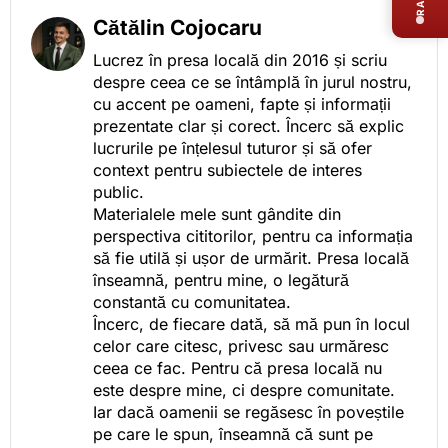
Cătălin Cojocaru
Lucrez în presa locală din 2016 și scriu
despre ceea ce se întâmplă în jurul nostru,
cu accent pe oameni, fapte și informații
prezentate clar și corect. Încerc să explic
lucrurile pe înțelesul tuturor și să ofer
context pentru subiectele de interes
public.
Materialele mele sunt gândite din
perspectiva cititorilor, pentru ca informația
să fie utilă și ușor de urmărit. Presa locală
înseamnă, pentru mine, o legătură
constantă cu comunitatea.
Încerc, de fiecare dată, să mă pun în locul
celor care citesc, privesc sau urmăresc
ceea ce fac. Pentru că presa locală nu
este despre mine, ci despre comunitate.
Iar dacă oamenii se regăsesc în poveștile
pe care le spun, înseamnă că sunt pe