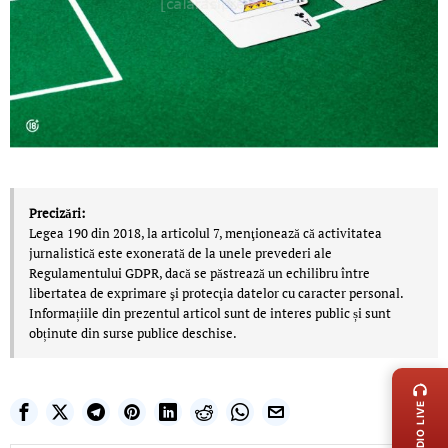
Precizări:
Legea 190 din 2018, la articolul 7, menţionează că activitatea
jurnalistică este exonerată de la unele prevederi ale
Regulamentului GDPR, dacă se păstrează un echilibru între
libertatea de exprimare şi protecţia datelor cu caracter personal.
Informațiile din prezentul articol sunt de interes public și sunt
obținute din surse publice deschise.
LIVE 
RADIO LIVE