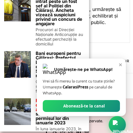
intrat peste un fost
spre informare.
șef al Poliției din
Prin activitatea sa editorială, urmărește să
Călărași. Ancheta
vizează suspiciuni
ofere cititorilor conținut clar, echilibrat și
privind un concurs de
relevant, adaptat interesului public.
angajare
Procurori ai Direcției
Naționale Anticorupție au
efectuat percheziții la
domiciliul
Bani europeni pentru
Călărași: Prefectul
TERMENI ȘI CONDIȚII
COOKIES
POLITICA DE ANULARE & RETUR
Laurențiu State anunță
×
PUBLICITATE ONLINE & TIPĂRITĂ
DESPRE NOI
CONTACT
colaborarea cu ADR
Urmărește-ne pe WhatsApp!
Sud-Muntenia pentru
ZIARUL ANUNȚUL CĂLĂRĂȘEAN
noi finanțări
Vrei să fii mereu la curent cu toate știrile?
Călărașul se pregătește
să intre pe harta
Urmarește
CalarasiPress
pe canalul de
finanțărilor europene, cu
WhatsApp.
Peste 2.800 de
călărășeni trebuie să
Abonează-te la canal
ajungă la DRPCIV.
Ce
se întâmplă cu
permisul lor din
©
2026
- Toate drepturile sunt rezervate.
ianuarie 2023
În luna ianuarie 2023, în