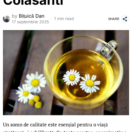
Colasanti
by
Bițuică Dan
1 min read
SHARE
17 septembrie 2025
Un somn de calitate este esențial pentru o viață