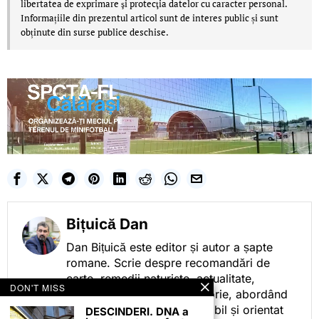
libertatea de exprimare şi protecţia datelor cu caracter personal.
Informațiile din prezentul articol sunt de interes public și sunt
obținute din surse publice deschise.
Bițuică Dan
Dan Bițuică este editor și autor a șapte
romane. Scrie despre recomandări de
carte, remedii naturiste, actualitate,
DON'T MISS
cotidian politic, sport și istorie, abordând
subiectele într-un stil accesibil și orientat
DESCINDERI. DNA a