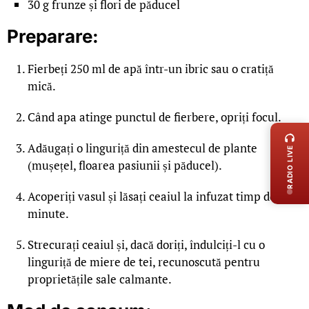
30 g frunze și flori de păducel
Preparare:
Fierbeți 250 ml de apă într-un ibric sau o cratiță
mică.
LIVE 
Când apa atinge punctul de fierbere, opriți focul.
Adăugați o linguriță din amestecul de plante
RADIO LIVE
(mușețel, floarea pasiunii și păducel).
Acoperiți vasul și lăsați ceaiul la infuzat timp de 7-8
minute.
Strecurați ceaiul și, dacă doriți, îndulciți-l cu o
linguriță de miere de tei, recunoscută pentru
proprietățile sale calmante.