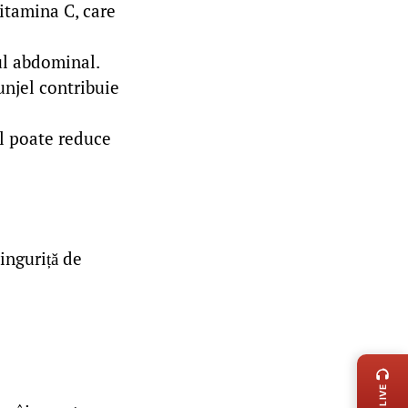
itamina C, care
ul abdominal.
unjel contribuie
ul poate reduce
linguriță de
LIVE 