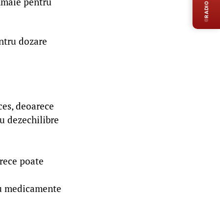
RADIO LIVE
lămâie pentru
entru dozare
ces, deoarece
u dezechilibre
arece poate
iau medicamente