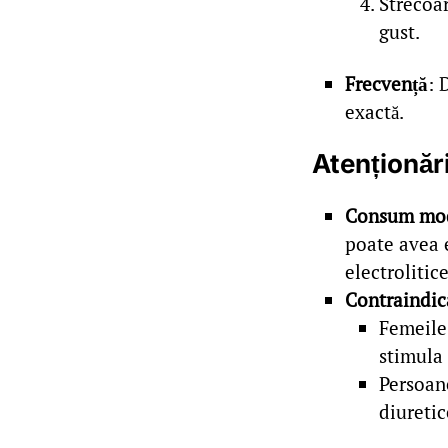
Strecoar
gust.
Frecvență
: 
exactă.
Atenționăr
Consum mo
poate avea 
electrolitice
Contraindic
Femeile 
stimula 
Persoane
diuretic