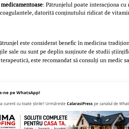
i medicamentoase
: Pătrunjelul poate interacționa c
oagulantele, datorită conținutului ridicat de vitami
ătrunjel este considerat benefic în medicina tradițio
ile sale nu sunt pe deplin susținute de studii științifi
e terapeutică, este recomandat să consulți un medic s
e-ne pe WhatsApp!
 la curent cu toate știrile? Urmăreste
CalarasiPress
pe canalul de What