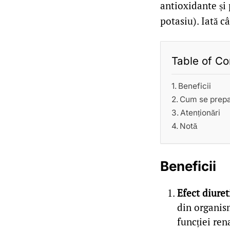
antioxidante și 
potasiu). Iată c
Table of Co
Beneficii
Cum se prep
Atenționări
Notă
Beneficii
Efect diuret
din organism
funcției ren