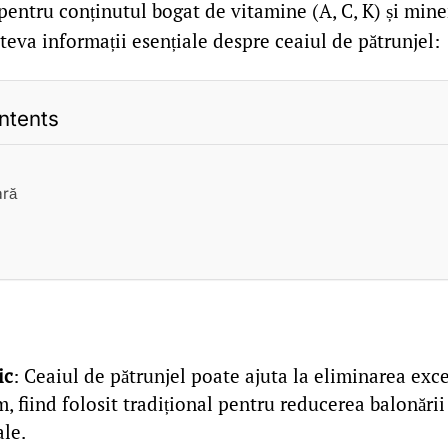
pentru conținutul bogat de vitamine (A, C, K) și minera
âteva informații esențiale despre ceaiul de pătrunjel:
ntents
ară
ic
: Ceaiul de pătrunjel poate ajuta la eliminarea exc
, fiind folosit tradițional pentru reducerea balonării
ale.