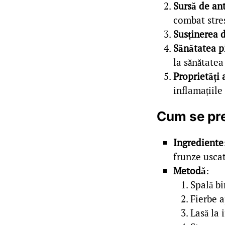
Sursă de an
combat stres
Susținerea d
Sănătatea pi
la sănătatea
Proprietăți 
inflamațiile
Cum se pr
Ingrediente
frunze uscat
Metodă
:
Spală bi
Fierbe a
Lasă la 