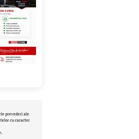
ele prevederi ale
telor cu caracter
e.