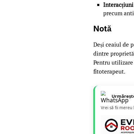
Interacțiun
precum antic
Notă
Deși ceaiul de p
dintre proprietăț
Pentru utilizar
fitoterapeut.
Urmăreșt
Vrei să fii mereu