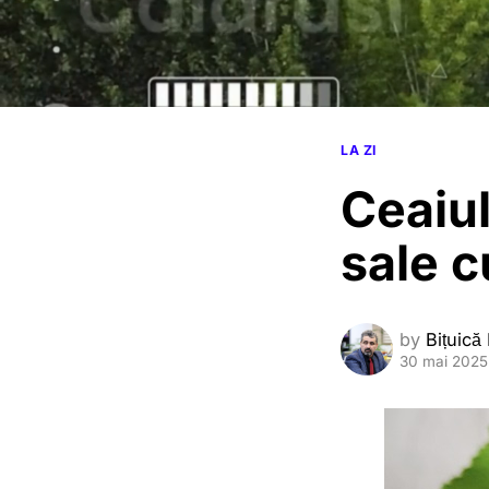
LA ZI
Ceaiul
sale c
by
Bițuică
30 mai 2025