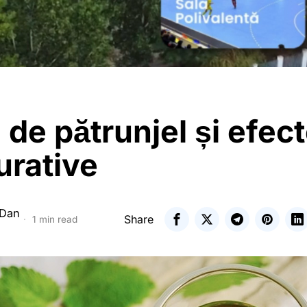
 de pătrunjel și efec
urative
 Dan
Share
1 min read