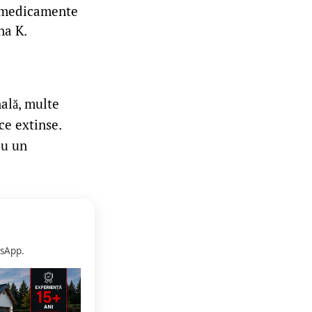
u medicamente
na K.
nală, multe
ce extinse.
au un
sApp.