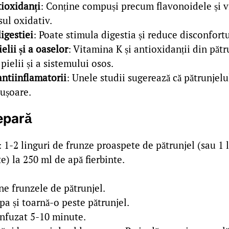
tioxidanți
: Conține compuși precum flavonoidele și v
ul oxidativ.
igestiei
: Poate stimula digestia și reduce disconfort
elii și a oaselor
: Vitamina K și antioxidanții din pătr
 pielii și a sistemului osos.
antiinflamatorii
: Unele studii sugerează că pătrunjel
 ușoare.
epară
: 1-2 linguri de frunze proaspete de pătrunjel (sau 1 
e) la 250 ml de apă fierbinte.
ne frunzele de pătrunjel.
pa și toarnă-o peste pătrunjel.
infuzat 5-10 minute.