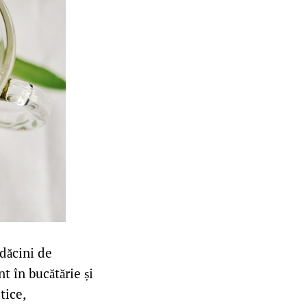
ădăcini de
t în bucătărie și
tice,