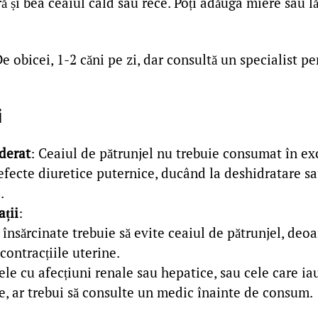
ă și bea ceaiul cald sau rece. Poți adăuga miere sau 
De obicei, 1-2 căni pe zi, dar consultă un specialist p
i
derat
: Ceaiul de pătrunjel nu trebuie consumat în ex
efecte diuretice puternice, ducând la deshidratare sa
.
ații
:
însărcinate trebuie să evite ceaiul de pătrunjel, deo
contracțiile uterine.
le cu afecțiuni renale sau hepatice, sau cele care 
e, ar trebui să consulte un medic înainte de consum.