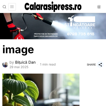
image
by
Bițuică Dan
1 min read
SHARE
29 mai 2025