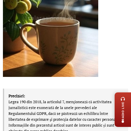
LIVE 
Precizări:
Legea 190 din 2018, la articolul 7, menţionează că activitatea
RADIO LIVE
jurnalistică este exonerată de la unele prevederi ale
Regulamentului GDPR, dacă se păstrează un echilibru între
libertatea de exprimare şi protecţia datelor cu caracter personal.
Informațiile din prezentul articol sunt de interes public și sunt