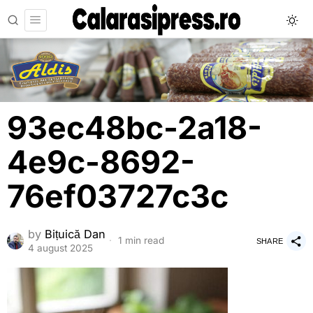
93ec48bc-2a18-
4e9c-8692-
76ef03727c3c
by
Bițuică Dan
1 min read
SHARE
4 august 2025