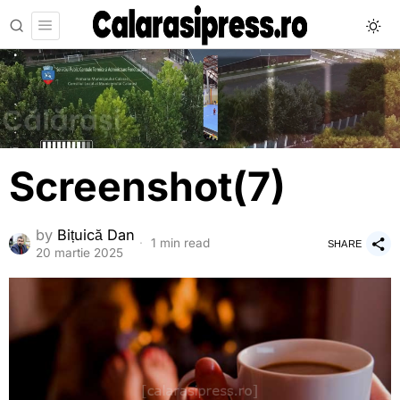
Screenshot(7)
by
Bițuică Dan
1 min read
SHARE
20 martie 2025