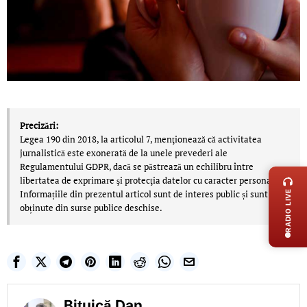
Precizări:
Legea 190 din 2018, la articolul 7, menţionează că activitatea
jurnalistică este exonerată de la unele prevederi ale
LIVE 
Regulamentului GDPR, dacă se păstrează un echilibru între
libertatea de exprimare şi protecţia datelor cu caracter personal.
Informațiile din prezentul articol sunt de interes public și sunt
RADIO LIVE
obținute din surse publice deschise.
Bițuică Dan