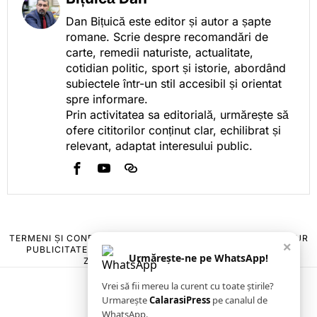
Dan Bițuică este editor și autor a șapte
romane. Scrie despre recomandări de
carte, remedii naturiste, actualitate,
cotidian politic, sport și istorie, abordând
subiectele într-un stil accesibil și orientat
spre informare.
Prin activitatea sa editorială, urmărește să
ofere cititorilor conținut clar, echilibrat și
relevant, adaptat interesului public.
TERMENI ȘI CONDIȚII
COOKIES
POLITICA DE ANULARE & RETUR
×
PUBLICITATE ONLINE & TIPĂRITĂ
DESPRE NOI
CONTACT
Urmărește-ne pe WhatsApp!
ZIARUL ANUNȚUL CĂLĂRĂȘEAN
Vrei să fii mereu la curent cu toate știrile?
Urmarește
CalarasiPress
pe canalul de
WhatsApp.