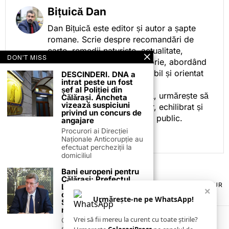
Bițuică Dan
Dan Bițuică este editor și autor a șapte
romane. Scrie despre recomandări de
carte, remedii naturiste, actualitate,
DON'T MISS
cotidian politic, sport și istorie, abordând
subiectele într-un stil accesibil și orientat
DESCINDERI. DNA a
intrat peste un fost
spre informare.
șef al Poliției din
Prin activitatea sa editorială, urmărește să
Călărași. Ancheta
vizează suspiciuni
ofere cititorilor conținut clar, echilibrat și
privind un concurs de
relevant, adaptat interesului public.
angajare
Procurori ai Direcției
Naționale Anticorupție au
efectuat percheziții la
domiciliul
Bani europeni pentru
Călărași: Prefectul
TERMENI ȘI CONDIȚII
COOKIES
POLITICA DE ANULARE & RETUR
Laurențiu State anunță
×
PUBLICITATE ONLINE & TIPĂRITĂ
DESPRE NOI
CONTACT
colaborarea cu ADR
Urmărește-ne pe WhatsApp!
ZIARUL ANUNȚUL CĂLĂRĂȘEAN
Sud-Muntenia pentru
noi finanțări
Vrei să fii mereu la curent cu toate știrile?
Călărașul se pregătește
să intre pe harta