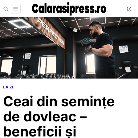
LA ZI
Ceai din semințe
de dovleac –
beneficii și