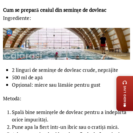
Cum se prepară ceaiul din semințe de dovleac
Ingrediente:
2 linguri de semințe de dovleac crude, neprăjite
LIVE 
500 ml de apă
Opțional: miere sau lămâie pentru gust
RADIO LIVE
Metodă:
Spală bine semințele de dovleac pentru a îndepărta
orice impurități.
Pune apa la fiert într-un ibric sau o cratiță mică.