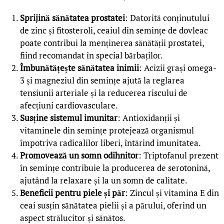
Sprijină sănătatea prostatei
: Datorită conținutului
de zinc și fitosteroli, ceaiul din semințe de dovleac
poate contribui la menținerea sănătății prostatei,
fiind recomandat în special bărbaților.
Îmbunătățește sănătatea inimii
: Acizii grași omega-
3 și magneziul din semințe ajută la reglarea
tensiunii arteriale și la reducerea riscului de
afecțiuni cardiovasculare.
Susține sistemul imunitar
: Antioxidanții și
vitaminele din semințe protejează organismul
împotriva radicalilor liberi, întărind imunitatea.
Promovează un somn odihnitor
: Triptofanul prezent
în semințe contribuie la producerea de serotonină,
ajutând la relaxare și la un somn de calitate.
Beneficii pentru piele și păr
: Zincul și vitamina E din
ceai susțin sănătatea pielii și a părului, oferind un
aspect strălucitor și sănătos.