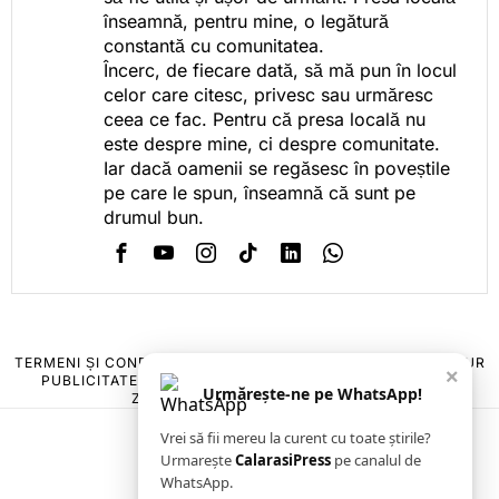
înseamnă, pentru mine, o legătură
constantă cu comunitatea.
Încerc, de fiecare dată, să mă pun în locul
celor care citesc, privesc sau urmăresc
ceea ce fac. Pentru că presa locală nu
este despre mine, ci despre comunitate.
Iar dacă oamenii se regăsesc în poveștile
pe care le spun, înseamnă că sunt pe
drumul bun.
TERMENI ȘI CONDIȚII
COOKIES
POLITICA DE ANULARE & RETUR
×
PUBLICITATE ONLINE & TIPĂRITĂ
DESPRE NOI
CONTACT
Urmărește-ne pe WhatsApp!
ZIARUL ANUNȚUL CĂLĂRĂȘEAN
Vrei să fii mereu la curent cu toate știrile?
Urmarește
CalarasiPress
pe canalul de
WhatsApp.