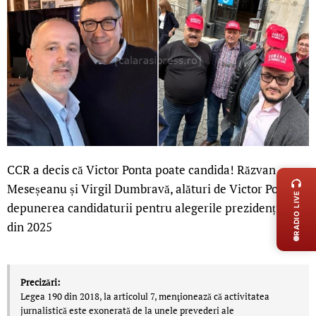
LIVE 
CCR a decis că Victor Ponta poate candida! Răzvan
Meseșeanu și Virgil Dumbravă, alături de Victor Ponta la
RADIO LIVE
depunerea candidaturii pentru alegerile prezidențiale
din 2025
Precizări:
Legea 190 din 2018, la articolul 7, menţionează că activitatea
jurnalistică este exonerată de la unele prevederi ale