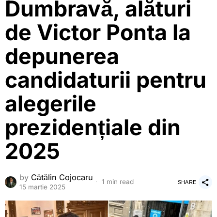
Dumbravă, alături
de Victor Ponta la
depunerea
candidaturii pentru
alegerile
prezidențiale din
2025
by
Cătălin Cojocaru
1 min read
SHARE
15 martie 2025