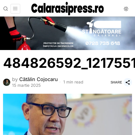
484826592_121755
by
Cătălin Cojocaru
1 min read
SHARE
15 martie 2025