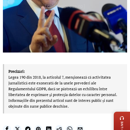
Precizări:
Legea 190 din 2018, la articolul 7, menţionează că activitatea
jurnalistică este exonerată de la unele prevederi ale
Regulamentului GDPR, dacă se păstrează un echilibru între
libertatea de exprimare şi protecţia datelor cu caracter personal.
Informațiile din prezentul articol sunt de interes public și sunt
obținute din surse publice deschise.
LIVE 