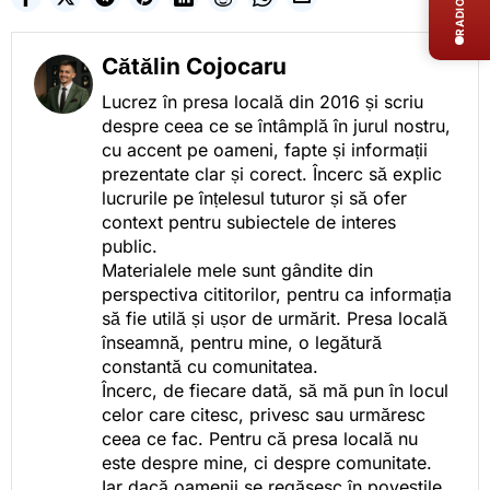
RADIO LIVE
Cătălin Cojocaru
Lucrez în presa locală din 2016 și scriu
despre ceea ce se întâmplă în jurul nostru,
cu accent pe oameni, fapte și informații
prezentate clar și corect. Încerc să explic
lucrurile pe înțelesul tuturor și să ofer
context pentru subiectele de interes
public.
Materialele mele sunt gândite din
perspectiva cititorilor, pentru ca informația
să fie utilă și ușor de urmărit. Presa locală
înseamnă, pentru mine, o legătură
constantă cu comunitatea.
Încerc, de fiecare dată, să mă pun în locul
celor care citesc, privesc sau urmăresc
ceea ce fac. Pentru că presa locală nu
este despre mine, ci despre comunitate.
Iar dacă oamenii se regăsesc în poveștile