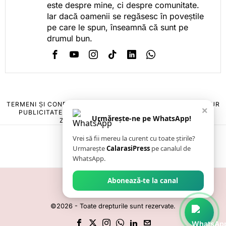
este despre mine, ci despre comunitate.
Iar dacă oamenii se regăsesc în poveștile
pe care le spun, înseamnă că sunt pe
drumul bun.
TERMENI ȘI CONDIȚII
COOKIES
POLITICA DE ANULARE & RETUR
×
PUBLICITATE ONLINE & TIPĂRITĂ
DESPRE NOI
CONTACT
Urmărește-ne pe WhatsApp!
ZIARUL ANUNȚUL CĂLĂRĂȘEAN
Vrei să fii mereu la curent cu toate știrile?
Urmarește
CalarasiPress
pe canalul de
WhatsApp.
Abonează-te la canal
©
2026
- Toate drepturile sunt rezervate.