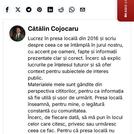
RADIO LIVE
Cătălin Cojocaru
Lucrez în presa locală din 2016 și scriu
despre ceea ce se întâmplă în jurul nostru,
cu accent pe oameni, fapte și informații
prezentate clar și corect. Încerc să explic
lucrurile pe înțelesul tuturor și să ofer
context pentru subiectele de interes
public.
Materialele mele sunt gândite din
perspectiva cititorilor, pentru ca informația
să fie utilă și ușor de urmărit. Presa locală
înseamnă, pentru mine, o legătură
constantă cu comunitatea.
Încerc, de fiecare dată, să mă pun în locul
celor care citesc, privesc sau urmăresc
ceea ce fac. Pentru că presa locală nu