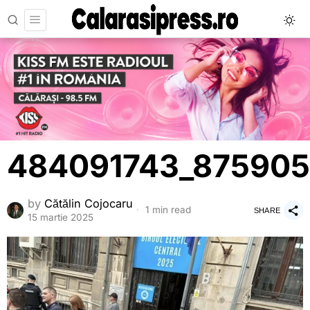
484091743_875905
by
Cătălin Cojocaru
1 min read
SHARE
15 martie 2025