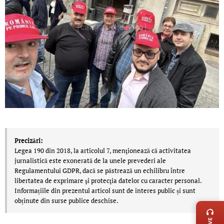
Precizări:
Legea 190 din 2018, la articolul 7, menţionează că activitatea
jurnalistică este exonerată de la unele prevederi ale
Regulamentului GDPR, dacă se păstrează un echilibru între
libertatea de exprimare şi protecţia datelor cu caracter personal.
Informațiile din prezentul articol sunt de interes public și sunt
LIVE 
obținute din surse publice deschise.