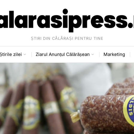
ȘTIRI DIN CĂLĂRAȘI PENTRU TINE
Știrile zilei
Ziarul Anunțul Călărășean
Marketing