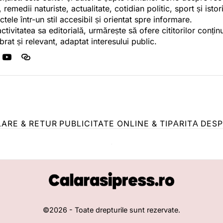
, remedii naturiste, actualitate, cotidian politic, sport și ist
ctele într-un stil accesibil și orientat spre informare.
activitatea sa editorială, urmărește să ofere cititorilor conținu
ibrat și relevant, adaptat interesului public.
LARE & RETUR
PUBLICITATE ONLINE & TIPĂRITĂ
DESP
©
2026
- Toate drepturile sunt rezervate.