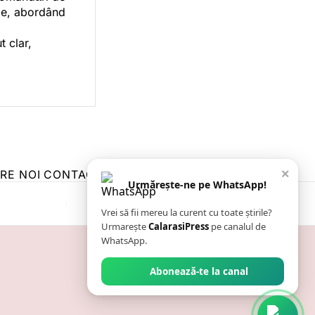
orie, abordând
t clar,
×
RE NOI
CONTACT
ZIARUL ANUNȚUL CĂLĂRĂȘEAN
Urmărește-ne pe WhatsApp!
Vrei să fii mereu la curent cu toate știrile?
Urmarește
CalarasiPress
pe canalul de
WhatsApp.
Abonează-te la canal