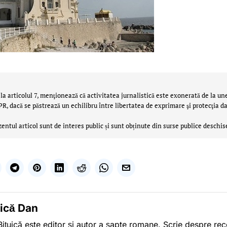
la articolul 7, menţionează că activitatea jurnalistică este exonerată de la un
 dacă se păstrează un echilibru între libertatea de exprimare şi protecţia da
zentul articol sunt de interes public și sunt obținute din surse publice deschis
uică Dan
ițuică este editor și autor a șapte romane. Scrie despre r