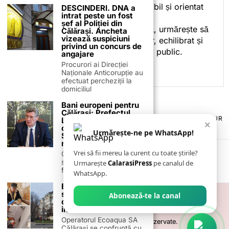
subiectele într-un stil accesibil și orientat
DESCINDERI. DNA a
intrat peste un fost
spre informare.
șef al Poliției din
Prin activitatea sa editorială, urmărește să
Călărași. Ancheta
vizează suspiciuni
ofere cititorilor conținut clar, echilibrat și
privind un concurs de
relevant, adaptat interesului public.
angajare
Procurori ai Direcției
Naționale Anticorupție au
efectuat percheziții la
domiciliul
Bani europeni pentru
Călărași: Prefectul
TERMENI ȘI CONDIȚII
COOKIES
POLITICA DE ANULARE & RETUR
Laurențiu State anunță
×
PUBLICITATE ONLINE & TIPĂRITĂ
DESPRE NOI
CONTACT
colaborarea cu ADR
Urmărește-ne pe WhatsApp!
Sud-Muntenia pentru
ZIARUL ANUNȚUL CĂLĂRĂȘEAN
noi finanțări
Vrei să fii mereu la curent cu toate știrile?
Călărașul se pregătește
să intre pe harta
Urmarește
CalarasiPress
pe canalul de
finanțărilor europene, cu
WhatsApp.
Ecoaqua a găsit o
soluție pentru clienții
Abonează-te la canal
care nu transmit
indexul
Operatorul Ecoaqua SA
©
2026
- Toate drepturile sunt rezervate.
Călărași se confruntă cu