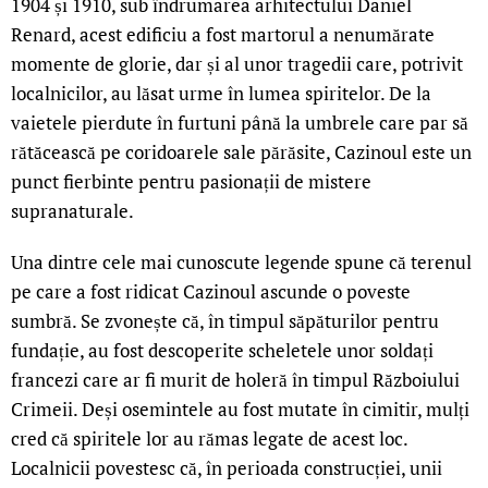
1904 și 1910, sub îndrumarea arhitectului Daniel
Renard, acest edificiu a fost martorul a nenumărate
momente de glorie, dar și al unor tragedii care, potrivit
localnicilor, au lăsat urme în lumea spiritelor. De la
vaietele pierdute în furtuni până la umbrele care par să
rătăcească pe coridoarele sale părăsite, Cazinoul este un
punct fierbinte pentru pasionații de mistere
supranaturale.
Una dintre cele mai cunoscute legende spune că terenul
pe care a fost ridicat Cazinoul ascunde o poveste
sumbră. Se zvonește că, în timpul săpăturilor pentru
fundație, au fost descoperite scheletele unor soldați
francezi care ar fi murit de holeră în timpul Războiului
Crimeii. Deși osemintele au fost mutate în cimitir, mulți
cred că spiritele lor au rămas legate de acest loc.
Localnicii povestesc că, în perioada construcției, unii