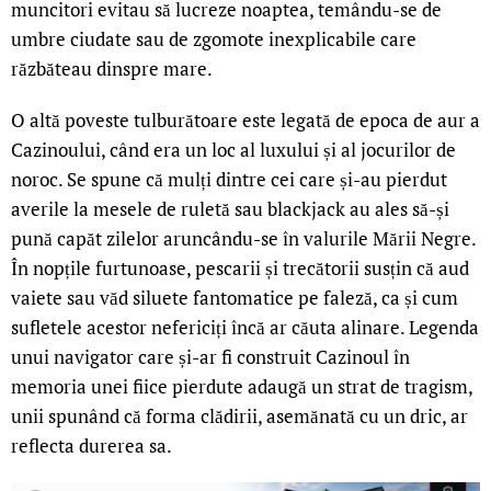
muncitori evitau să lucreze noaptea, temându-se de
umbre ciudate sau de zgomote inexplicabile care
răzbăteau dinspre mare.
O altă poveste tulburătoare este legată de epoca de aur a
Cazinoului, când era un loc al luxului și al jocurilor de
noroc. Se spune că mulți dintre cei care și-au pierdut
averile la mesele de ruletă sau blackjack au ales să-și
pună capăt zilelor aruncându-se în valurile Mării Negre.
În nopțile furtunoase, pescarii și trecătorii susțin că aud
vaiete sau văd siluete fantomatice pe faleză, ca și cum
sufletele acestor nefericiți încă ar căuta alinare. Legenda
unui navigator care și-ar fi construit Cazinoul în
memoria unei fiice pierdute adaugă un strat de tragism,
unii spunând că forma clădirii, asemănată cu un dric, ar
reflecta durerea sa.