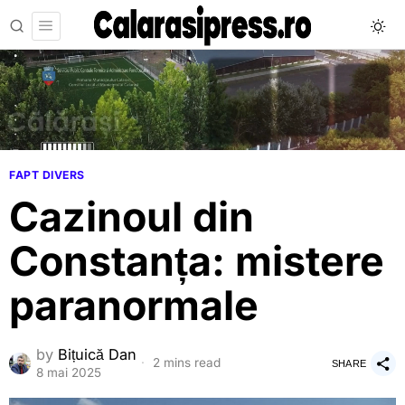
FAPT DIVERS
Cazinoul din
Constanța: mistere
paranormale
by
Bițuică Dan
2 mins read
SHARE
8 mai 2025