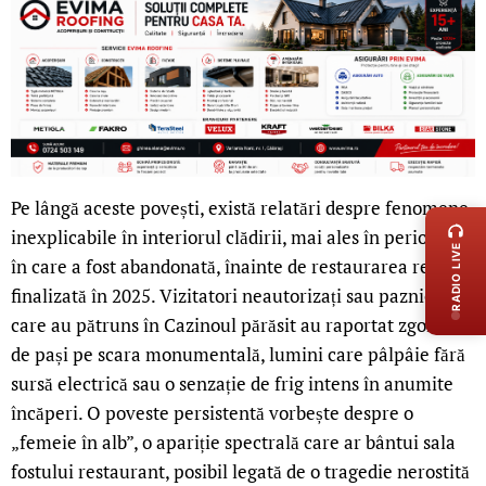
LIVE 
Pe lângă aceste povești, există relatări despre fenomene
inexplicabile în interiorul clădirii, mai ales în perioada
RADIO LIVE
în care a fost abandonată, înainte de restaurarea recentă
finalizată în 2025. Vizitatori neautorizați sau paznici
care au pătruns în Cazinoul părăsit au raportat zgomote
de pași pe scara monumentală, lumini care pâlpâie fără
sursă electrică sau o senzație de frig intens în anumite
încăperi. O poveste persistentă vorbește despre o
„femeie în alb”, o apariție spectrală care ar bântui sala
fostului restaurant, posibil legată de o tragedie nerostită