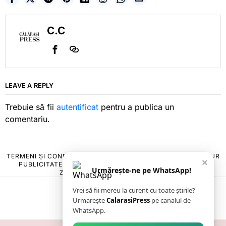
C.C
LEAVE A REPLY
Trebuie să fii
autentificat
pentru a publica un
comentariu.
TERMENI ȘI CONDIȚII
COOKIES
POLITICA DE ANULARE & RETUR
×
PUBLICITATE ONLINE & TIPĂRITĂ
DESPRE NOI
CONTACT
Urmărește-ne pe WhatsApp!
ZIARUL ANUNȚUL CĂLĂRĂȘEAN
Vrei să fii mereu la curent cu toate știrile?
Urmarește
CalarasiPress
pe canalul de
WhatsApp.