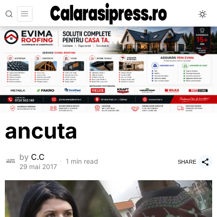
ancuta
by
C.C
1 min read
SHARE
29 mai 2017