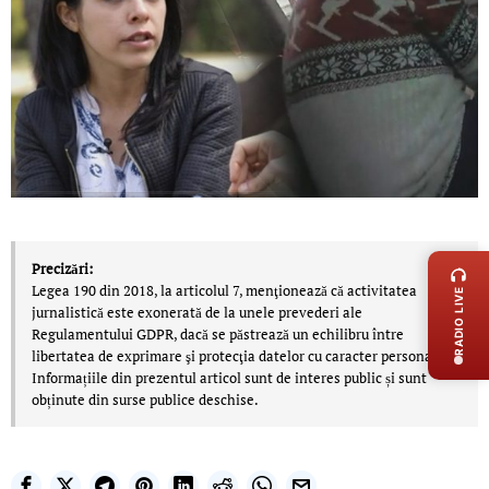
LIVE 
Precizări:
Legea 190 din 2018, la articolul 7, menţionează că activitatea
RADIO LIVE
jurnalistică este exonerată de la unele prevederi ale
Regulamentului GDPR, dacă se păstrează un echilibru între
libertatea de exprimare şi protecţia datelor cu caracter personal.
Informațiile din prezentul articol sunt de interes public și sunt
obținute din surse publice deschise.