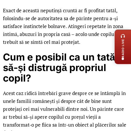
Exact de această neputință cruntă ar fi profitat tatăl,
folosindu-se de autoritatea sa de părinte pentru a-și
LIVE 
satisface instinctele bolnave. Atingeri repetate în zona
intimă, abuzuri în propria casă – acolo unde copilul ar fi
trebuit să se simtă cel mai protejat.
RADIO LIVE
Cum e posibil ca un tată
să-și distrugă propriul
copil?
Acest caz ridică întrebări grave despre ce se întâmplă în
unele familii românești și despre cât de bine sunt
protejați cei mai vulnerabili dintre noi. Un părinte care
ar trebui să-și apere copilul cu prețul vieții a
transformat-o pe fiica sa într-un obiect al plăcerilor sale