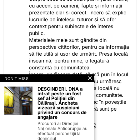
cu accent pe oameni, fapte și informații
prezentate clar și corect. Încerc să explic
lucrurile pe înțelesul tuturor și să ofer
context pentru subiectele de interes
public.
Materialele mele sunt gândite din
perspectiva cititorilor, pentru ca informația
să fie utilă și ușor de urmărit. Presa locală
înseamnă, pentru mine, o legătură
constantă cu comunitatea.
Încerc, de fiecare dată, să mă pun în locul
DON'T MISS
celor care citesc, privesc sau urmăresc
ceea ce fac. Pentru că presa locală nu
DESCINDERI. DNA a
intrat peste un fost
este despre mine, ci despre comunitate.
șef al Poliției din
Iar dacă oamenii se regăsesc în poveștile
Călărași. Ancheta
vizează suspiciuni
pe care le spun, înseamnă că sunt pe
privind un concurs de
drumul bun.
angajare
Procurori ai Direcției
Naționale Anticorupție au
efectuat percheziții la
domiciliul