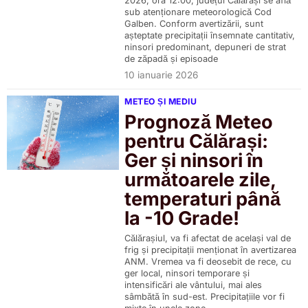
2026, ora 12:00, județul Călărași se află
sub atenționare meteorologică Cod
Galben. Conform avertizării, sunt
așteptate precipitații însemnate cantitativ,
ninsori predominant, depuneri de strat
de zăpadă și episoade
10 ianuarie 2026
METEO ȘI MEDIU
Prognoză Meteo
pentru Călărași:
Ger și ninsori în
următoarele zile,
temperaturi până
la -10 Grade!
Călărașiul, va fi afectat de același val de
frig și precipitații menționat în avertizarea
ANM. Vremea va fi deosebit de rece, cu
ger local, ninsori temporare și
intensificări ale vântului, mai ales
sâmbătă în sud-est. Precipitațiile vor fi