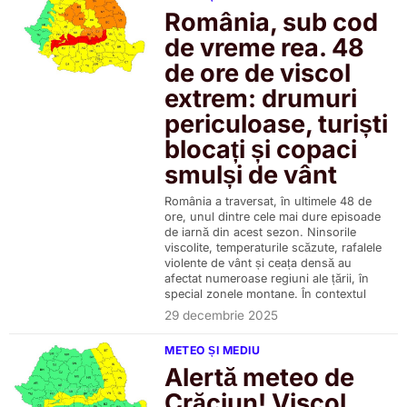
România, sub cod
de vreme rea. 48
de ore de viscol
extrem: drumuri
periculoase, turiști
blocați și copaci
smulși de vânt
România a traversat, în ultimele 48 de
ore, unul dintre cele mai dure episoade
de iarnă din acest sezon. Ninsorile
viscolite, temperaturile scăzute, rafalele
violente de vânt și ceața densă au
afectat numeroase regiuni ale țării, în
special zonele montane. În contextul
29 decembrie 2025
METEO ȘI MEDIU
Alertă meteo de
Crăciun! Viscol