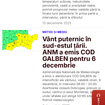
temperaturi scăzute, nebulozitate
persistentă, ceață și precipitații slabe,
potrivit prognozei meteo valabile până la
finalul lunii decembrie. În prima parte a
intervalului, până la sfârșitul
15 decembrie 2025
METEO ȘI MEDIU
Vânt puternic în
sud-estul țării.
ANM a emis COD
GALBEN pentru 6
decembrie
Administrația Națională de Meteorologie
a emis o atenționare COD GALBEN de
intensificări ale vântului, valabilă vineri, 6
decembrie, în intervalul 08:00 – 20:00.
LIVE 
Avertizarea vizează Dobrogea, precum și
sudul, centrul și estul Munteniei, acolo
unde rafalele pot atinge 50–65 km/h.
RADIO LIVE
Potrivit meteorologilor,