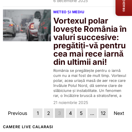
6 decembrie 2025
METEO ȘI MEDIU
Vortexul polar
lovește România în
valuri succesive:
pregătiți-vă pentru
cea mai rece iarnă
din ultimii ani!
România se pregătește pentru o iarnă
cum nu a mai fost de mult timp. Vortexul
polar, acea uriașă masă de aer rece care
învăluie Polul Nord, dă semne clare de
slăbiciune și instabilitate. Un fenomen
rar, o încălzire bruscă a stratosferei, a
21 noiembrie 2025
Previous
1
2
3
4
5
…
12
Next
CAMERE LIVE CALARASI