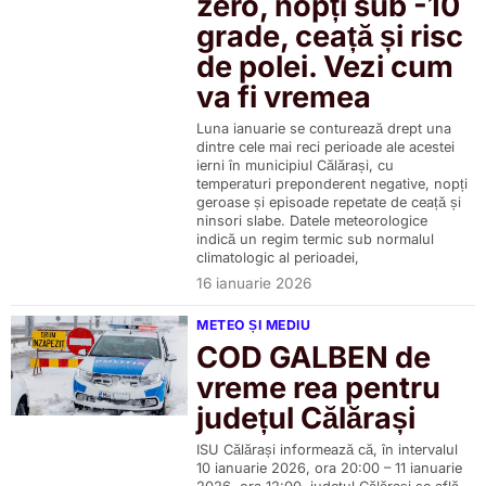
zero, nopți sub -10
grade, ceață și risc
de polei. Vezi cum
va fi vremea
Luna ianuarie se conturează drept una
dintre cele mai reci perioade ale acestei
ierni în municipiul Călărași, cu
temperaturi preponderent negative, nopți
geroase și episoade repetate de ceață și
ninsori slabe. Datele meteorologice
indică un regim termic sub normalul
climatologic al perioadei,
16 ianuarie 2026
METEO ȘI MEDIU
COD GALBEN de
vreme rea pentru
județul Călărași
ISU Călărași informează că, în intervalul
10 ianuarie 2026, ora 20:00 – 11 ianuarie