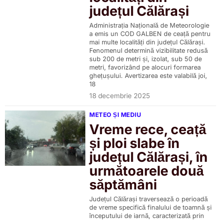
județul Călărași
Administrația Națională de Meteorologie
a emis un COD GALBEN de ceață pentru
mai multe localități din județul Călărași.
Fenomenul determină vizibilitate redusă
sub 200 de metri și, izolat, sub 50 de
metri, favorizând pe alocuri formarea
ghețușului. Avertizarea este valabilă joi,
18
18 decembrie 2025
METEO ȘI MEDIU
Vreme rece, ceață
și ploi slabe în
județul Călărași, în
următoarele două
săptămâni
Județul Călărași traversează o perioadă
de vreme specifică finalului de toamnă și
începutului de iarnă, caracterizată prin