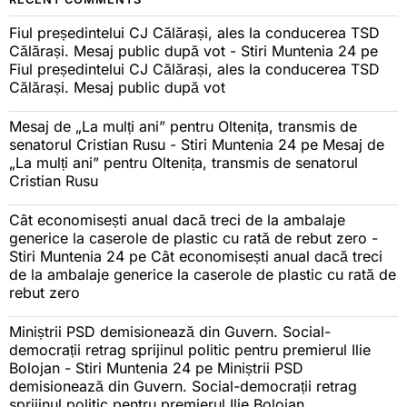
Fiul președintelui CJ Călărași, ales la conducerea TSD
Călărași. Mesaj public după vot - Stiri Muntenia 24
pe
Fiul președintelui CJ Călărași, ales la conducerea TSD
Călărași. Mesaj public după vot
Mesaj de „La mulți ani” pentru Oltenița, transmis de
senatorul Cristian Rusu - Stiri Muntenia 24
pe
Mesaj de
„La mulți ani” pentru Oltenița, transmis de senatorul
Cristian Rusu
Cât economisești anual dacă treci de la ambalaje
generice la caserole de plastic cu rată de rebut zero -
Stiri Muntenia 24
pe
Cât economisești anual dacă treci
de la ambalaje generice la caserole de plastic cu rată de
rebut zero
Miniștrii PSD demisionează din Guvern. Social-
democrații retrag sprijinul politic pentru premierul Ilie
Bolojan - Stiri Muntenia 24
pe
Miniștrii PSD
demisionează din Guvern. Social-democrații retrag
sprijinul politic pentru premierul Ilie Bolojan