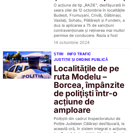
O acțiune de tip „RAZIE”, desfășurată în
seara zilei de 12 octombrie în localitățile
Budești, Frumușani, Crivăț, Gălbinași,
Vasilați, Sohatu, Plătărești și Fundeni, a
dus la aplicarea a 75 de sancțiuni
contravenționale și reținerea mai multor
permise de conducere. Razia a fost
14 octombrie 2024
ȘTIRI
·
INFO TRAFIC
·
JUSTIȚIE ȘI ORDINE PUBLICĂ
Localităţile de pe
ruta Modelu –
Borcea, împânzite
de poliţişti într-o
acțiune de
amploare
Polițiștii din cadrul Inspectoratului de
Poliție Județean Călărași desfășoară, la
această oră, în sistem integrat o acțiune,