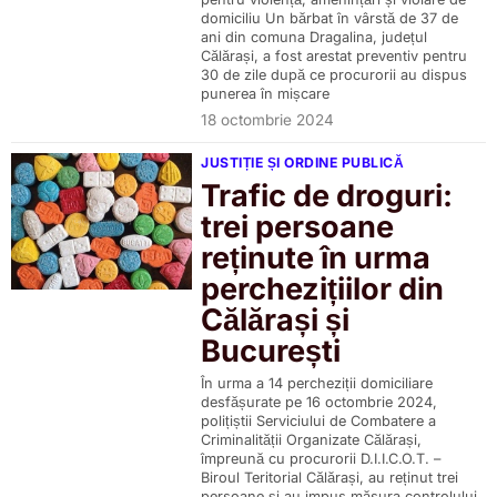
domiciliu Un bărbat în vârstă de 37 de
ani din comuna Dragalina, județul
Călărași, a fost arestat preventiv pentru
30 de zile după ce procurorii au dispus
punerea în mișcare
18 octombrie 2024
JUSTIȚIE ȘI ORDINE PUBLICĂ
Trafic de droguri:
trei persoane
reținute în urma
perchezițiilor din
Călărași și
București
În urma a 14 percheziții domiciliare
desfășurate pe 16 octombrie 2024,
polițiștii Serviciului de Combatere a
Criminalității Organizate Călărași,
împreună cu procurorii D.I.I.C.O.T. –
Biroul Teritorial Călărași, au reținut trei
persoane și au impus măsura controlului