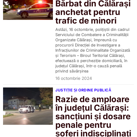
Bărbat din Călărași
anchetat pentru
trafic de minori
Astăzi, 16 octombrie, polițiștii din cadrul
Serviciului de Combatere a Criminalității
Organizate Călărași, împreună cu
procurorii Direcției de Investigare a
Infracțiunilor de Criminalitate Organizată
și Terorism – Biroul Teritorial Călărași,
efectuează o percheziție domiciliară, în
județul Călărași, într-o cauză penală
privind săvârșirea
16 octombrie 2024
JUSTIȚIE ȘI ORDINE PUBLICĂ
Razie de amploare
în județul Călărași:
sancțiuni și dosare
penale pentru
șoferi indisciplinați