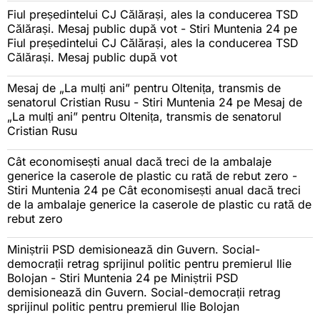
Fiul președintelui CJ Călărași, ales la conducerea TSD
Călărași. Mesaj public după vot - Stiri Muntenia 24
pe
Fiul președintelui CJ Călărași, ales la conducerea TSD
Călărași. Mesaj public după vot
Mesaj de „La mulți ani” pentru Oltenița, transmis de
senatorul Cristian Rusu - Stiri Muntenia 24
pe
Mesaj de
„La mulți ani” pentru Oltenița, transmis de senatorul
Cristian Rusu
Cât economisești anual dacă treci de la ambalaje
generice la caserole de plastic cu rată de rebut zero -
Stiri Muntenia 24
pe
Cât economisești anual dacă treci
de la ambalaje generice la caserole de plastic cu rată de
rebut zero
Miniștrii PSD demisionează din Guvern. Social-
democrații retrag sprijinul politic pentru premierul Ilie
Bolojan - Stiri Muntenia 24
pe
Miniștrii PSD
demisionează din Guvern. Social-democrații retrag
sprijinul politic pentru premierul Ilie Bolojan