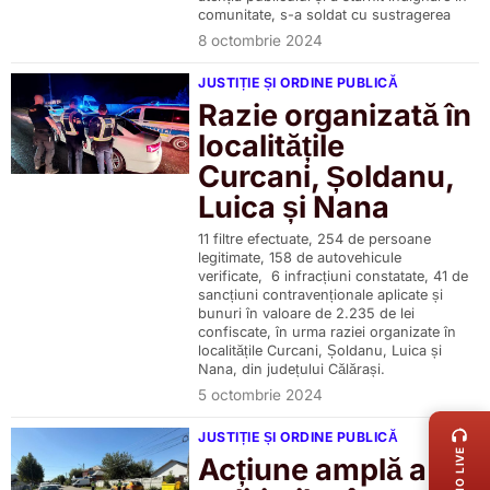
comunitate, s-a soldat cu sustragerea
8 octombrie 2024
JUSTIȚIE ȘI ORDINE PUBLICĂ
Razie organizată în
localitățile
Curcani, Șoldanu,
Luica și Nana
11 filtre efectuate, 254 de persoane
legitimate, 158 de autovehicule
verificate, 6 infracțiuni constatate, 41 de
sancțiuni contravenționale aplicate și
bunuri în valoare de 2.235 de lei
confiscate, în urma raziei organizate în
localitățile Curcani, Șoldanu, Luica și
Nana, din județului Călărași.
LIVE 
5 octombrie 2024
JUSTIȚIE ȘI ORDINE PUBLICĂ
RADIO LIVE
Acțiune amplă a