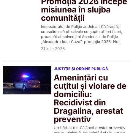
Promoția 2026 începe
misiunea în slujba
comunității
Inspectoratul de Poliție Județean Călărași își
consolidează efectivele cu șapte ofițeri tineri,
proaspăt absolvenți ai Academiei de Poliție
„Alexandru Ioan Cuza”, promoția 2026. Noii
31 iulie 2026
JUSTIȚIE ȘI ORDINE PUBLICĂ
Amenințări cu
cuțitul și violare de
domiciliu:
Recidivist din
Dragalina, arestat
preventiv
Un bărbat din Călărași arestat preventiv
pentru violență, amenințări și violare de