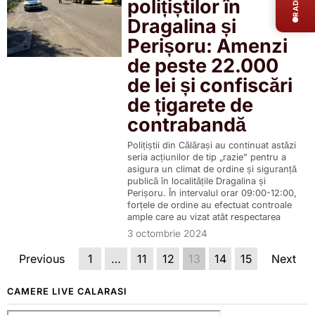
polițiștilor în
Dragalina și
Perișoru: Amenzi
de peste 22.000
de lei și confiscări
de țigarete de
contrabandă
Polițiștii din Călărași au continuat astăzi
seria acțiunilor de tip „razie” pentru a
asigura un climat de ordine și siguranță
publică în localitățile Dragalina și
Perișoru. În intervalul orar 09:00-12:00,
forțele de ordine au efectuat controale
ample care au vizat atât respectarea
3 octombrie 2024
Previous
1
…
11
12
13
14
15
Next
CAMERE LIVE CALARASI