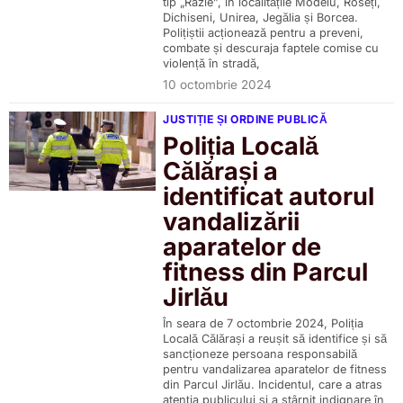
tip „Razie”, în localitățile Modelu, Roseți,
Dichiseni, Unirea, Jegălia și Borcea.
Polițiștii acționează pentru a preveni,
combate și descuraja faptele comise cu
violență în stradă,
10 octombrie 2024
JUSTIȚIE ȘI ORDINE PUBLICĂ
Poliția Locală
Călărași a
identificat autorul
vandalizării
aparatelor de
fitness din Parcul
Jirlău
În seara de 7 octombrie 2024, Poliția
Locală Călărași a reușit să identifice și să
sancționeze persoana responsabilă
pentru vandalizarea aparatelor de fitness
din Parcul Jirlău. Incidentul, care a atras
atenția publicului și a stârnit indignare în