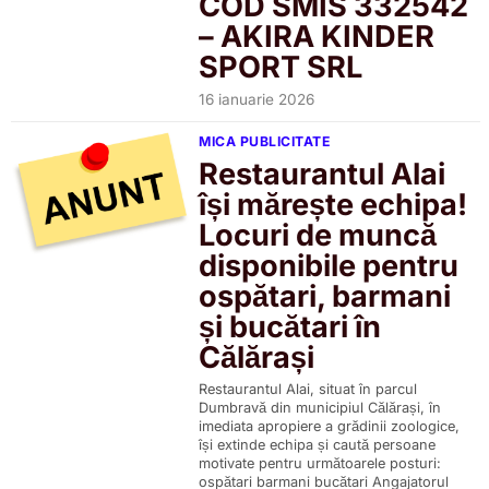
COD SMIS 332542
– AKIRA KINDER
SPORT SRL
16 ianuarie 2026
MICA PUBLICITATE
Restaurantul Alai
își mărește echipa!
Locuri de muncă
disponibile pentru
ospătari, barmani
și bucătari în
Călărași
Restaurantul Alai, situat în parcul
Dumbravă din municipiul Călărași, în
imediata apropiere a grădinii zoologice,
își extinde echipa și caută persoane
motivate pentru următoarele posturi:
ospătari barmani bucătari Angajatorul