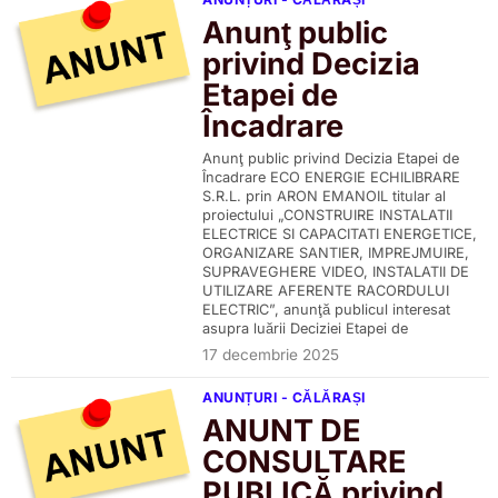
Anunţ public
privind Decizia
Etapei de
Încadrare
Anunţ public privind Decizia Etapei de
Încadrare ECO ENERGIE ECHILIBRARE
S.R.L. prin ARON EMANOIL titular al
proiectului „CONSTRUIRE INSTALATII
ELECTRICE SI CAPACITATI ENERGETICE,
ORGANIZARE SANTIER, IMPREJMUIRE,
SUPRAVEGHERE VIDEO, INSTALATII DE
UTILIZARE AFERENTE RACORDULUI
ELECTRIC”, anunţă publicul interesat
asupra luării Deciziei Etapei de
17 decembrie 2025
ANUNȚURI - CĂLĂRAȘI
ANUNT DE
CONSULTARE
PUBLICĂ privind