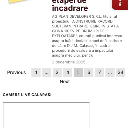
etapei de
încadrare
AG PLAN DEVELOPER S.R.L. titular al
proiectului „CONSTRUIRE RACORD
SUBTERAN INTRARE-IESIRE IN STATIA
GLINA 110KV PE DRUMURI DE
EXPLOATARE”, anunţă publicul interesat
asupra luării deciziei etapei de încadrare
de către D.J.M. Calarasi, în cadrul
procedurii de evaluare a impactului
asupra mediului, pentru
2 decembrie 2025
Previous
1
…
3
4
5
6
7
…
34
Next
CAMERE LIVE CALARASI