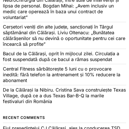
Neurochirurgia din Călărași, între sute de intervenții și
lipsa de personal. Bogdan Mihai: „Avem inclusiv un
medic care operează în baza unui contract de
voluntariat”
Cerșetori veniți din alte județe, sancționați în Târgul
săptămânal din Călărași. Liviu Oltenacu: „Bunătatea
călărășenilor să nu devină o oportunitate pentru cei care
încearcă să profite”
Bacul de la Călărași, oprit în mijlocul zilei. Circulația a
fost suspendată după ce bacul a rămas suspendat
Central Fitness sărbătorește 5 luni cu o provocare
inedită: fără telefon la antrenament și 10% reducere la
abonament
De la Călărași la Nibiru. Cristina Sava construiește Texas
Village, după ce a dus Texas Bar-B-Q la marile
festivaluri din România
RECENT COMMENTS
Fiul președintelui CJ Călărași, ales la conducerea TSD