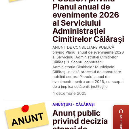
Planul anual de
evenimente 2026
al Serviciului
Administrației
Cimitirelor Călăraşi
ANUNT DE CONSULTARE PUBLICĂ
privind Planul anual de evenimente 2026
al Serviciului Administrației Cimitirelor
Călăraşi 1. Scopul consultării
Administrația Cimitirelor Municipale
Călăraşi inițiază procesul de consultare
publică asupra Planului anual de
evenimente pentru anul 2026, cu scopul
de a implica cetățenii, instituţiile,
4 decembrie 2025
LIVE 
ANUNȚURI - CĂLĂRAȘI
Anunţ public
RADIO LIVE
privind decizia