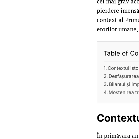
cel mai grav ac
pierdere imensă 
context al Primu
erorilor umane, 
Table of Co
Contextul isto
Desfășurarea
Bilanțul și im
Moștenirea tr
Contextu
În primăvara anu