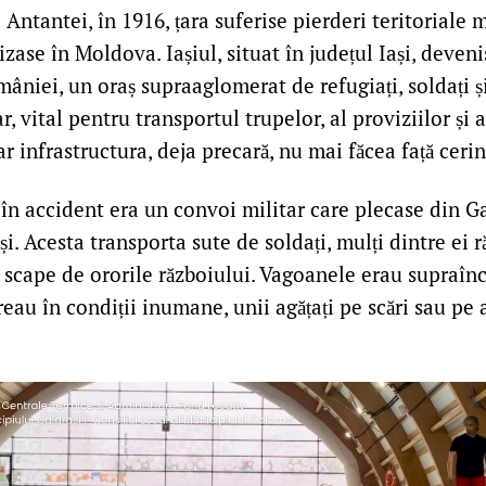
 Antantei, în 1916, țara suferise pierderi teritoriale m
lizase în Moldova. Iașiul, situat în județul Iași, deven
âniei, un oraș supraaglomerat de refugiați, soldați și 
, vital pentru transportul trupelor, al proviziilor și al
ar infrastructura, deja precară, nu mai făcea față cerin
în accident era un convoi militar care plecase din Gal
i. Acesta transporta sute de soldați, mulți dintre ei răn
 scape de ororile războiului. Vagoanele erau supraînc
reau în condiții inumane, unii agățați pe scări sau pe 