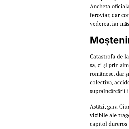
Ancheta oficială
feroviar, dar con
vederea, iar măs
Moștenir
Catastrofa de la
sa, ci și prin s
românesc, dar și
colectivă, accid
supraîncărcării 
Astăzi, gara Ciu
vizibile ale tra
capitol dureros 