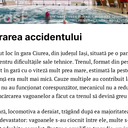
area accidentului
t loc în gara Ciurea, din județul Iași, situată pe o pa
ntru dificultățile sale tehnice. Trenul, format din pe
t în gară cu o viteză mult prea mare, estimată la pest
nță era mult mai mică. Cauze multiple au contribuit l
i nu au funcționat corespunzător, mecanicul nu a redu
ncărcarea vagoanelor a făcut ca trenul să devină greu
ară, locomotiva a deraiat, trăgând după ea majoritate
devastator: vagoanele s-au ciocnit între ele, multe s