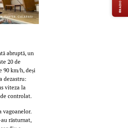
RADIO LIVE
ntă abruptă, un
ste 20 de
e 90 km/h, deși
a dezastru:
s viteza la
 de controlat.
a vagoanelor.
-au răsturnat,