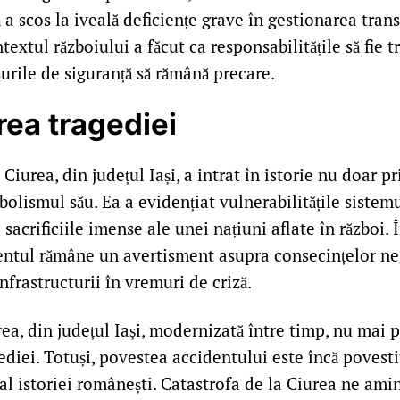
 a scos la iveală deficiențe grave în gestionarea tran
textul războiului a făcut ca responsabilitățile să fie t
urile de siguranță să rămână precare.
ea tragediei
 Ciurea, din județul Iași, a intrat în istorie nu doar 
imbolismul său. Ea a evidențiat vulnerabilitățile sistem
 sacrificiile imense ale unei națiuni aflate în război
entul rămâne un avertisment asupra consecințelor negl
infrastructurii în vremuri de criză.
rea, din județul Iași, modernizată între timp, nu mai 
gediei. Totuși, povestea accidentului este încă povestit
al istoriei românești. Catastrofa de la Ciurea ne ami