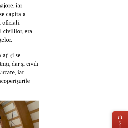
ajore, iar
ise capitala
oficiali.
 civililor, era
țelor.
ați și se
iți, dar și civili
ărcate, iar
acoperișurile
LIVE 