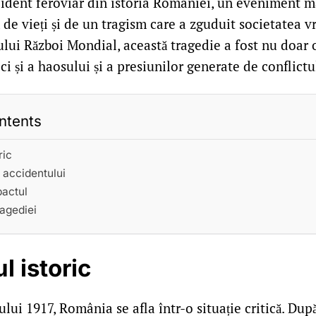
cident feroviar din istoria României, un eveniment m
de vieți și de un tragism care a zguduit societatea vr
lui Război Mondial, această tragedie a fost nu doar 
ci și a haosului și a presiunilor generate de conflictu
ntents
ric
 accidentului
pactul
agediei
l istoric
lui 1917, România se afla într-o situație critică. După