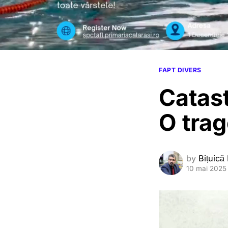
FAPT DIVERS
Catast
O trag
by
Bițuică
10 mai 2025