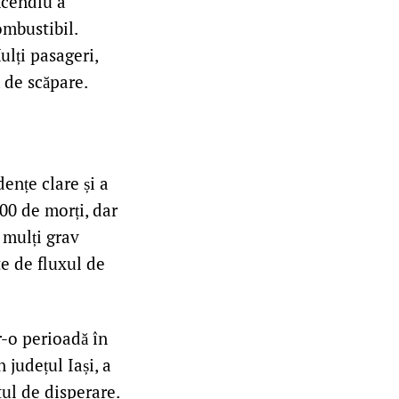
ncendiu a
ombustibil.
ulți pasageri,
ă de scăpare.
ențe clare și a
00 de morți, dar
 mulți grav
te de fluxul de
r-o perioadă în
 județul Iași, a
ul de disperare.