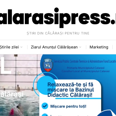
ȘTIRI DIN CĂLĂRAȘI PENTRU TINE
Știrile zilei
Ziarul Anunțul Călărășean
Marketing