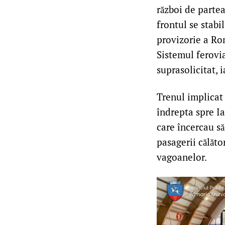
război de partea
frontul se stabi
provizorie a Rom
Sistemul feroviar
suprasolicitat, i
Trenul implicat 
îndrepta spre Iaș
care încercau să
pasagerii călăto
vagoanelor.