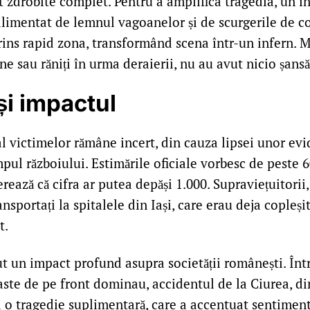
st zdrobite complet. Pentru a amplifica tragedia, un i
alimentat de lemnul vagoanelor și de scurgerile de c
rins rapid zona, transformând scena într-un infern. M
ne sau răniți în urma deraierii, nu au avut nicio șans
 și impactul
 victimelor rămâne incert, din cauza lipsei unor evid
pul războiului. Estimările oficiale vorbesc de peste 6
rează că cifra ar putea depăși 1.000. Supraviețuitorii,
ransportați la spitalele din Iași, care erau deja copleși
t.
t un impact profund asupra societății românești. Înt
aste de pe front dominau, accidentul de la Ciurea, din
a o tragedie suplimentară, care a accentuat sentiment