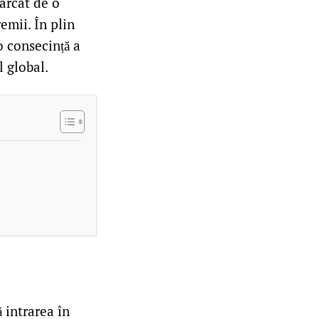
arcat de o
emii. În plin
o consecință a
l global.
 intrarea în