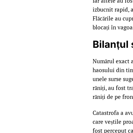
iar altele au fo
izbucnit rapid, 
Flăcările au cup
blocați în vagoa
Bilanțul
Numărul exact al
haosului din tim
unele surse suge
răniți, au fost t
răniți de pe fron
Catastrofa a avu
care veștile pro
fost perceput c