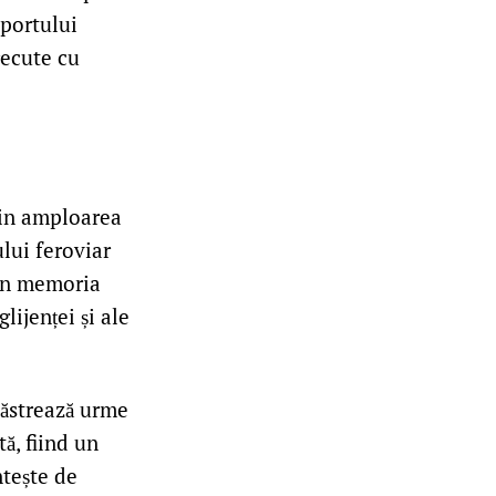
sportului
recute cu
prin amploarea
ului feroviar
. În memoria
ijenței și ale
păstrează urme
ă, fiind un
ntește de