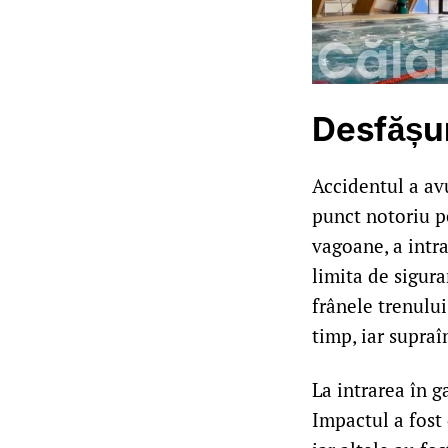
Desfășur
Accidentul a avu
punct notoriu pe
vagoane, a intra
limita de sigura
frânele trenulu
timp, iar supraî
La intrarea în g
Impactul a fost 