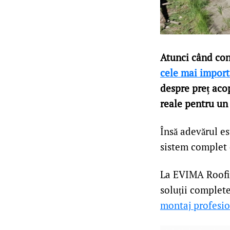
Atunci când con
cele mai importa
despre preț acop
reale pentru un
Însă adevărul e
sistem complet c
La EVIMA Roofing
soluții complete
montaj profesio