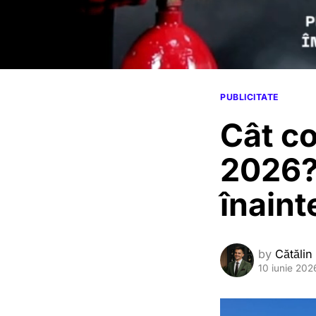
PUBLICITATE
Cât co
2026? 
înaint
by
Cătălin
10 iunie 202