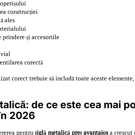
coperișului
ea construcției
lă ales
terialului
 prindere și accesoriile
vial
ventilarea corectă
izat corect trebuie să includă toate aceste elemente,
talică: de ce este cea mai p
în 2026
cererea pentru
țiglă metalică preț avantajos
a crescut 