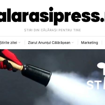
ȘTIRI DIN CĂLĂRAȘI PENTRU TINE
Știrile zilei
Ziarul Anunțul Călărășean
Marketing