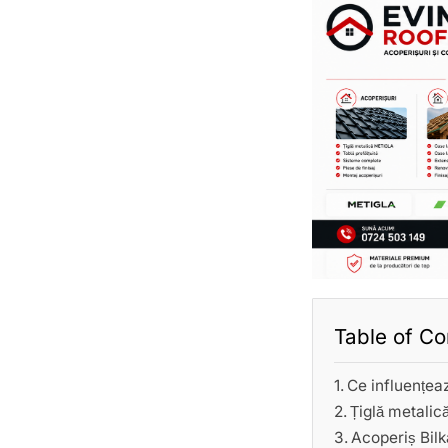
Table of Co
Ce influențea
Țiglă metalic
Acoperiș Bilk