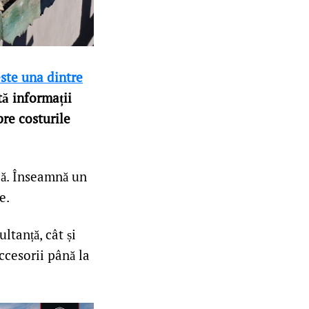
este una dintre
tă informații
pre costurile
că. Înseamnă un
e.
ltanță, cât și
ccesorii până la