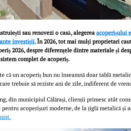
struiești sau renovezi o casă, alegerea
acoperișului 
nte investiții
. În 2026, tot mai mulți proprietari cau
eriș 2026, despre diferențele dintre materiale și des
 sistem complet de acoperiș.
ste că un acoperiș bun nu înseamnă doar tablă metali
are trebuie să reziste ani de zile, indiferent de vrem
, din municipiul Călărași, clienții primesc atât consu
 pentru acoperișuri moderne, de la țiglă metalică și a
nist.