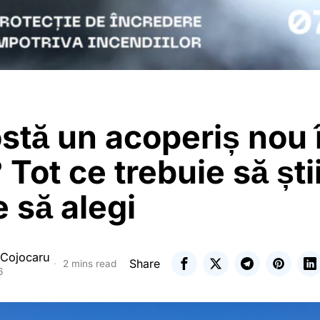
stă un acoperiș nou 
Tot ce trebuie să ști
e să alegi
 Cojocaru
Share
2 mins read
6