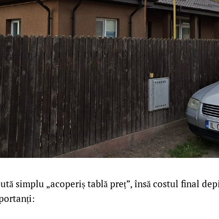
tă simplu „acoperiș tablă preț”, însă costul final de
portanți: