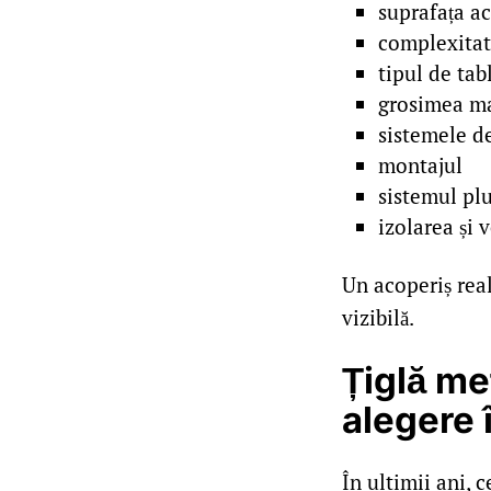
suprafața a
complexitat
tipul de tab
grosimea ma
sistemele de
montajul
sistemul plu
izolarea și 
Un acoperiș real
vizibilă.
Țiglă me
alegere 
În ultimii ani, 