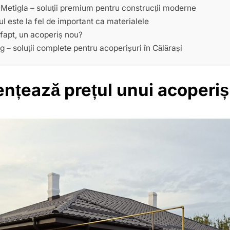
 Metigla – soluții premium pentru construcții moderne
l este la fel de important ca materialele
 fapt, un acoperiș nou?
 – soluții complete pentru acoperișuri în Călărași
ențează prețul unui acoperiș