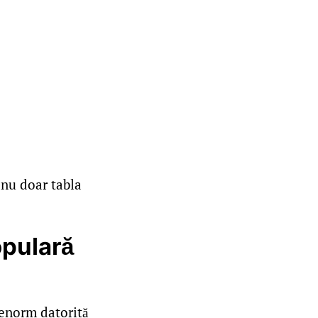
 nu doar tabla
opulară
enorm datorită