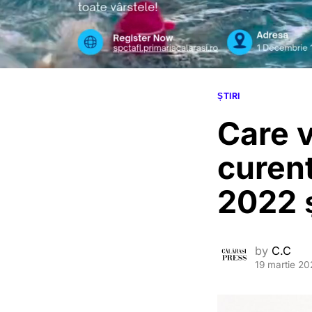
ȘTIRI
Care v
curent
2022 ș
by
C.C
19 martie 20