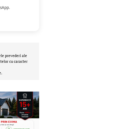
sApp.
ele prevederi ale
telor cu caracter
e.