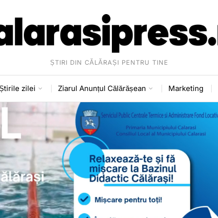
ȘTIRI DIN CĂLĂRAȘI PENTRU TINE
Știrile zilei
Ziarul Anunțul Călărășean
Marketing