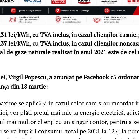
 lei/kWh, cu TVA inclus, în cazul clienților casnici
 lei/kWh, cu TVA inclus, în cazul clienților noncasn
l de gaze naturale realizat în anul 2021 este de cel
iei, Virgil Popescu, a anunțat pe Facebook că ordonan
ința din 18 martie:
axime se aplică și în cazul celor care s-au racordat î
nici, vor plăti prețul mai mic la energie electrică, a
ul mai multor clienți cu un singur contor, pentru a se
se va împărți consumul total pe 2021 la 12 și la numă