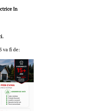
ctrice în
i.
 va fi de: