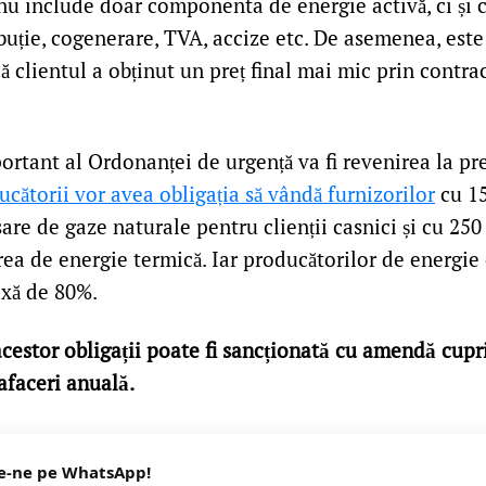
 nu include doar componenta de energie activă, ci și 
ibuție, cogenerare, TVA, accize etc. De asemenea, est
 clientul a obținut un preț final mai mic prin contract
ortant al Ordonanței de urgență va fi revenirea la pr
ucătorii vor avea obligația să vândă furnizorilor
cu 1
sare de gaze naturale pentru clienții casnici și cu 250
a de energie termică. Iar producătorilor de energie e
axă de 80%.
cestor obligații poate fi sancționată cu amendă cupr
afaceri anuală.
e-ne pe WhatsApp!