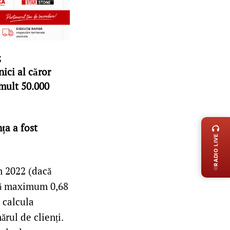
;
ici al căror
 mult 50.000
LIVE 
ța a fost
RADIO LIVE
n 2022 (dacă
dică maximum 0,68
 calcula
rul de clienți.