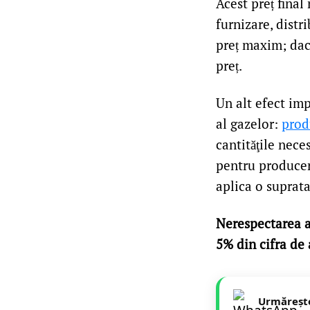
Acest preț final
furnizare, distr
preț maxim; dacă
preț.
Un alt efect imp
al gazelor:
prod
cantităţile nece
pentru producere
aplica o suprat
Nerespectarea a
5% din cifra de 
Urmăreșt