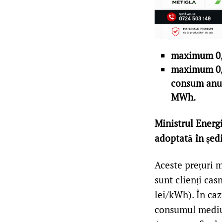
maximum 0,31
maximum 0,37
consum anua
MWh.
Ministrul Energ
adoptată în șed
Aceste prețuri m
sunt clienți cas
lei/kWh). În caz
consumul mediu 