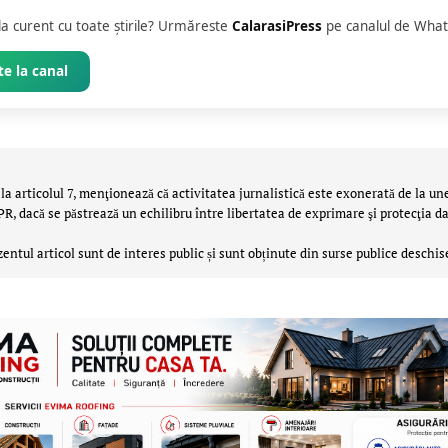
 la curent cu toate știrile? Urmăreste
CalarasiPress
pe canalul de What
e la canal
la articolul 7, menţionează că activitatea jurnalistică este exonerată de la un
 dacă se păstrează un echilibru între libertatea de exprimare şi protecţia da
zentul articol sunt de interes public și sunt obținute din surse publice deschis