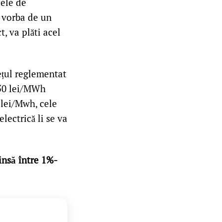
cele de
e vorba de un
, va plăti acel
ețul reglementat
50 lei/MWh
 lei/Mwh, cele
lectrică li se va
insă între 1%-