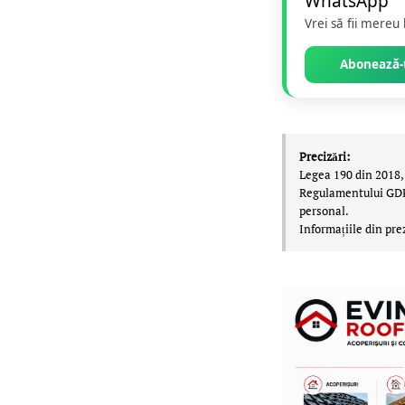
Vrei să fii mereu
Abonează-t
Precizări:
Legea 190 din 2018, 
Regulamentului GDPR,
personal.
Informațiile din pre