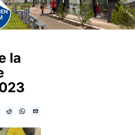
e la
e
2023