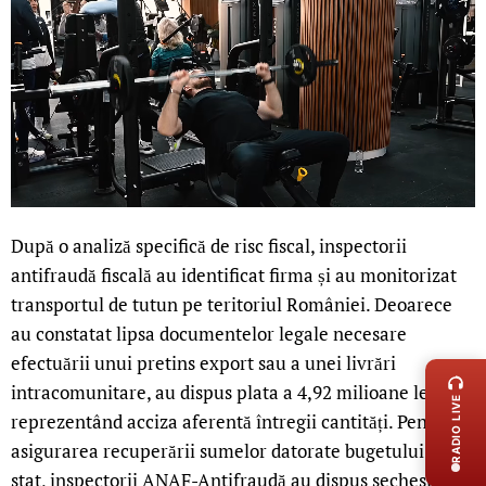
După o analiză specifică de risc fiscal, inspectorii
antifraudă fiscală au identificat firma și au monitorizat
transportul de tutun pe teritoriul României. Deoarece
au constatat lipsa documentelor legale necesare
LIVE 
efectuării unui pretins export sau a unei livrări
intracomunitare, au dispus plata a 4,92 milioane lei,
RADIO LIVE
reprezentând acciza aferentă întregii cantități. Pentru
asigurarea recuperării sumelor datorate bugetului de
stat, inspectorii ANAF-Antifraudă au dispus sechestru și