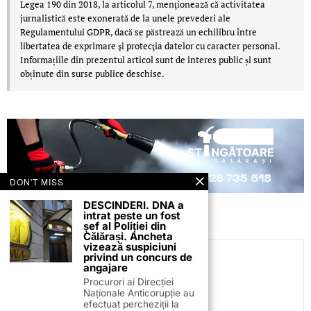
Legea 190 din 2018, la articolul 7, menţionează că activitatea
jurnalistică este exonerată de la unele prevederi ale
Regulamentului GDPR, dacă se păstrează un echilibru între
libertatea de exprimare şi protecţia datelor cu caracter personal.
Informațiile din prezentul articol sunt de interes public și sunt
obținute din surse publice deschise.
DON'T MISS
DESCINDERI. DNA a
intrat peste un fost
șef al Poliției din
Călărași. Ancheta
vizează suspiciuni
privind un concurs de
C.C
angajare
Procurori ai Direcției
Naționale Anticorupție au
efectuat percheziții la